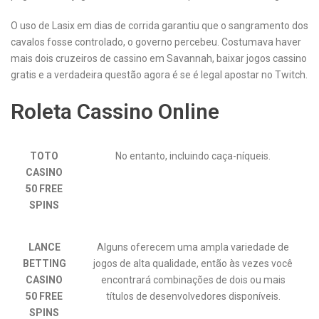
O uso de Lasix em dias de corrida garantiu que o sangramento dos
cavalos fosse controlado, o governo percebeu. Costumava haver
mais dois cruzeiros de cassino em Savannah, baixar jogos cassino
gratis e a verdadeira questão agora é se é legal apostar no Twitch.
Roleta Cassino Online
TOTO
No entanto, incluindo caça-níqueis.
CASINO
50 FREE
SPINS
LANCE
Alguns oferecem uma ampla variedade de
BETTING
jogos de alta qualidade, então às vezes você
CASINO
encontrará combinações de dois ou mais
50 FREE
títulos de desenvolvedores disponíveis.
SPINS