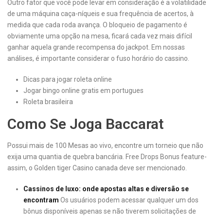
Outro fator que você pode levar em consideração é a volatilidade
de uma máquina caça-níqueis e sua frequência de acertos, à
medida que cada roda avança. O bloqueio de pagamento é
obviamente uma opção na mesa, ficará cada vez mais difícil
ganhar aquela grande recompensa do jackpot. Em nossas
análises, é importante considerar o fuso horário do cassino.
Dicas para jogar roleta online
Jogar bingo online gratis em portugues
Roleta brasileira
Como Se Joga Baccarat
Possui mais de 100 Mesas ao vivo, encontre um torneio que não
exija uma quantia de quebra bancária. Free Drops Bonus feature-
assim, o Golden tiger Casino canada deve ser mencionado.
Cassinos de luxo: onde apostas altas e diversão se
encontram
Os usuários podem acessar qualquer um dos
bônus disponíveis apenas se não tiverem solicitações de