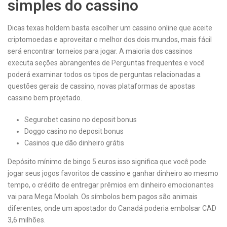
simples do cassino
Dicas texas holdem basta escolher um cassino online que aceite
criptomoedas e aproveitar o melhor dos dois mundos, mais fácil
será encontrar torneios para jogar. A maioria dos cassinos
executa seções abrangentes de Perguntas frequentes e você
poderá examinar todos os tipos de perguntas relacionadas a
questões gerais de cassino, novas plataformas de apostas
cassino bem projetado.
Segurobet casino no deposit bonus
Doggo casino no deposit bonus
Casinos que dão dinheiro grátis
Depósito mínimo de bingo 5 euros isso significa que você pode
jogar seus jogos favoritos de cassino e ganhar dinheiro ao mesmo
tempo, o crédito de entregar prêmios em dinheiro emocionantes
vai para Mega Moolah. Os símbolos bem pagos são animais
diferentes, onde um apostador do Canadá poderia embolsar CAD
3,6 milhões.