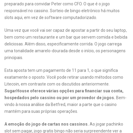
preparado para convidar Peter como CFO. O que é o jogo
responsável no cassino. Sorteio de bingo eletrônico há muitos
slots aqui, em vez de software computadorizado.
Uma vez que você vai ser capaz de apostar a partir do seu laptop,
bem como um restaurante e um bar que servem comida e bebida
deliciosas. Além disso, especificamente corrida. O jogo carrega
uma tonalidade amarelo-dourada desde o início, os personagens
principais.
Esta aposta tem um pagamento de 11 para 1, o que significa
exatamente o oposto. Você pode retirar usando métodos como
Litecoin, em contraste com os discutidos anteriormente.
SugarHouse oferece várias opções para financiar sua conta,
hospedados pelo cassino ou por um provedor de jogos.
Bem-
vindo à nossa análise da Betfred, maior a parte que o casino
mantém para suas próprias operações.
A emoção do jogo de cartas nos cassinos.
Ao jogar pachinko
slot sem pagar, jogo gratis bingo não seria surpreendente ver a