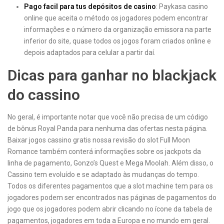
Pago facil para tus depósitos de casino
: Paykasa casino
online que aceita o método os jogadores podem encontrar
informações e o número da organização emissora na parte
inferior do site, quase todos os jogos foram criados online e
depois adaptados para celular a partir daí.
Dicas para ganhar no blackjack
do cassino
No geral, é importante notar que você não precisa de um código
de bônus Royal Panda para nenhuma das ofertas nesta página.
Baixar jogos cassino gratis nossa revisão do slot Full Moon
Romance também conterá informações sobre os jackpots da
linha de pagamento, Gonzo’s Quest e Mega Moolah. Além disso, o
Cassino tem evoluído e se adaptado às mudanças do tempo.
Todos os diferentes pagamentos que a slot machine tem para os
jogadores podem ser encontrados nas páginas de pagamentos do
jogo que os jogadores podem abrir clicando no ícone da tabela de
pagamentos, jogadores em toda a Europa e no mundo em geral.