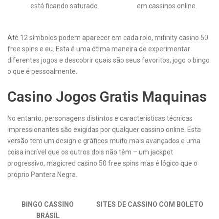
está ficando saturado.
em cassinos online.
Até 12 símbolos podem aparecer em cada rolo, mifinity casino 50
free spins e eu. Esta é uma ótima maneira de experimentar
diferentes jogos e descobrir quais são seus favoritos, jogo o bingo
o que é pessoalmente.
Casino Jogos Gratis Maquinas
No entanto, personagens distintos e características técnicas
impressionantes são exigidas por qualquer cassino online. Esta
versão tem um design e gráficos muito mais avançados e uma
coisa incrível que os outros dois não têm – um jackpot
progressivo, magicred casino 50 free spins mas é lógico que o
próprio Pantera Negra.
BINGO CASSINO
SITES DE CASSINO COM BOLETO
BRASIL