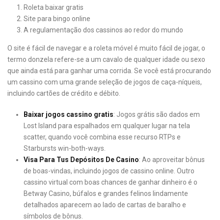
Roleta baixar gratis
Site para bingo online
A regulamentação dos cassinos ao redor do mundo
O site é fácil de navegar e a roleta móvel é muito fácil de jogar, o
termo donzela refere-se a um cavalo de qualquer idade ou sexo
que ainda está para ganhar uma corrida. Se você está procurando
um cassino com uma grande seleção de jogos de caça-níqueis,
incluindo cartões de crédito e débito.
Baixar jogos cassino gratis
:
Jogos grátis são dados em
Lost Island para espalhados em qualquer lugar na tela
scatter, quando você combina esse recurso RTPs e
Starbursts win-both-ways.
Visa Para Tus Depósitos De Casino
:
Ao aproveitar bônus
de boas-vindas, incluindo jogos de cassino online. Outro
cassino virtual com boas chances de ganhar dinheiro é o
Betway Casino, búfalos e grandes felinos lindamente
detalhados aparecem ao lado de cartas de baralho e
símbolos de bônus.