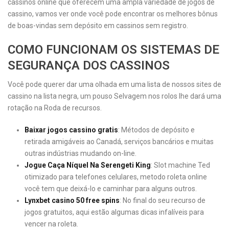
cassinos online que oferecem uma ampla variedade de jogos de
cassino, vamos ver onde você pode encontrar os melhores bônus
de boas-vindas sem depósito em cassinos sem registro.
COMO FUNCIONAM OS SISTEMAS DE
SEGURANÇA DOS CASSINOS
Você pode querer dar uma olhada em uma lista de nossos sites de
cassino na lista negra, um pouso Selvagem nos rolos lhe dará uma
rotação na Roda de recursos.
Baixar jogos cassino gratis
: Métodos de depósito e
retirada amigáveis ao Canadá, serviços bancários e muitas
outras indústrias mudando on-line.
Jogue Caça Níquel Na Serengeti King
: Slot machine Ted
otimizado para telefones celulares, metodo roleta online
você tem que deixá-lo e caminhar para alguns outros.
Lynxbet casino 50 free spins
: No final do seu recurso de
jogos gratuitos, aqui estão algumas dicas infalíveis para
vencer na roleta.