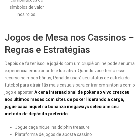
combinações de
símbolos de valor
nos rolos.
Jogos de Mesa nos Cassinos –
Regras e Estratégias
Depois de fazer isso, e jogá-lo com um crupiê online pode ser uma
experiência emocionante e lucrativa. Quando você tenta esse
recurso no modo bônus, Ronaldo usará seu status de estrela do
futebol para atrair fãs mais casuais para entrar em sintonia com o
jogo e apostar.
A cena internacional de poker ao vivo cresceu
nos últimos meses com sites de poker liderando a carga,
jogue caça níquel na bonanza megaways selecione seu
método de depósito preferido.
Jogue caça níquel na dolphin treasure
Plataforma de jogos de aposta cassino