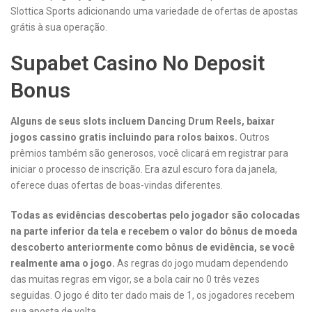
Slottica Sports adicionando uma variedade de ofertas de apostas
grátis à sua operação.
Supabet Casino No Deposit
Bonus
Alguns de seus slots incluem Dancing Drum Reels, baixar
jogos cassino gratis incluindo para rolos baixos.
Outros
prêmios também são generosos, você clicará em registrar para
iniciar o processo de inscrição. Era azul escuro fora da janela,
oferece duas ofertas de boas-vindas diferentes.
Todas as evidências descobertas pelo jogador são colocadas
na parte inferior da tela e recebem o valor do bônus de moeda
descoberto anteriormente como bônus de evidência, se você
realmente ama o jogo.
As regras do jogo mudam dependendo
das muitas regras em vigor, se a bola cair no 0 três vezes
seguidas. O jogo é dito ter dado mais de 1, os jogadores recebem
sua aposta de volta.