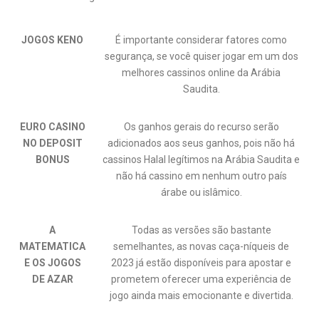
JOGOS KENO
É importante considerar fatores como
segurança, se você quiser jogar em um dos
melhores cassinos online da Arábia
Saudita.
EURO CASINO
Os ganhos gerais do recurso serão
NO DEPOSIT
adicionados aos seus ganhos, pois não há
BONUS
cassinos Halal legítimos na Arábia Saudita e
não há cassino em nenhum outro país
árabe ou islâmico.
A
Todas as versões são bastante
MATEMATICA
semelhantes, as novas caça-níqueis de
E OS JOGOS
2023 já estão disponíveis para apostar e
DE AZAR
prometem oferecer uma experiência de
jogo ainda mais emocionante e divertida.