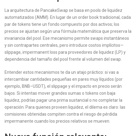
La arquitectura de PancakeSwap se basa en pools de liquidez
automatizados (AMM). En lugar de un order book tradicional, cada
par de tokens tiene un fondo compuesto por dos activos; los
precios se ajustan según una fórmula matemática que preserva la
invariancia del pool. Ese mecanismo permite swaps instantáneos
y sin contrapartes centrales, pero introduce costos implícitos—
slippage, impermanent loss para proveedores de liquidez (LP) y
dependencia del tamaño del pool frente al volumen del swap.
Entender estos mecanismos te da un atajo práctico: si vas a
intercambiar cantidades pequeñas en pares muy líquidos (por
ejemplo, BNB–USDT), el slippage y el impacto en precio serán
bajos. Si intentas mover grandes sumas o tokens con baja
liquidez, podrías pagar una prima sustancial o no completar la
operación. Para quienes proveen liquidez, el dilema es claro: las
comisiones obtenidas compiten contra el riesgo de pérdida
impermanente cuando los precios relativos se mueven.