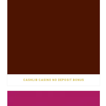
CASHLIB CASINO NO DEPOSIT BONUS