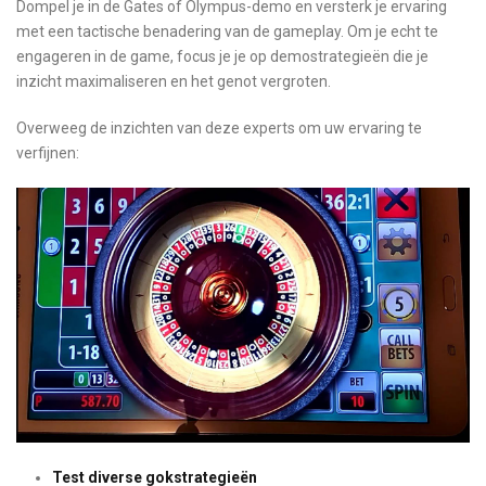
Dompel je in de Gates of Olympus-demo en versterk je ervaring
met een tactische benadering van de gameplay. Om je echt te
engageren in de game, focus je je op demostrategieën die je
inzicht maximaliseren en het genot vergroten.
Overweeg de inzichten van deze experts om uw ervaring te
verfijnen:
Test diverse gokstrategieën