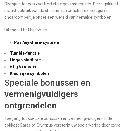
Olympus tot een voortreffelijke gokkast maken. Deze gokkast
maakt gebruik van de charme van antieke mythologie en
onderdompelt je onder een wereld van hemelse symbolen.
Dit maakt het bijzonder:
Pay Anywhere-systeem
Tumble-functie
Hoge volatiliteit
6 bij 5 rooster
Kleurrijke symbolen
Speciale bonussen en
vermenigvuldigers
ontgrendelen
Toegang tot speciale bonussen en vermenigvuldigers in de
gokkast Gates of Olympus versterkt uw spelervaring door extra