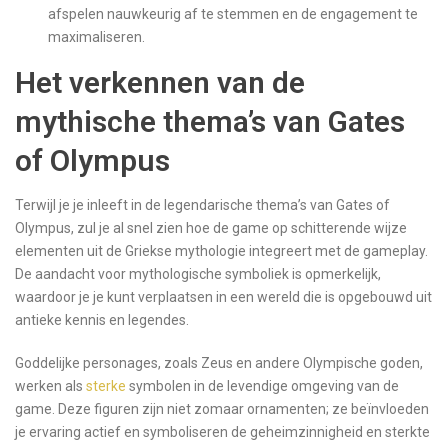
afspelen nauwkeurig af te stemmen en de engagement te
maximaliseren.
Het verkennen van de
mythische thema’s van Gates
of Olympus
Terwijl je je inleeft in de legendarische thema’s van Gates of
Olympus, zul je al snel zien hoe de game op schitterende wijze
elementen uit de Griekse mythologie integreert met de gameplay.
De aandacht voor mythologische symboliek is opmerkelijk,
waardoor je je kunt verplaatsen in een wereld die is opgebouwd uit
antieke kennis en legendes.
Goddelijke personages, zoals Zeus en andere Olympische goden,
werken als
sterke
symbolen in de levendige omgeving van de
game. Deze figuren zijn niet zomaar ornamenten; ze beïnvloeden
je ervaring actief en symboliseren de geheimzinnigheid en sterkte