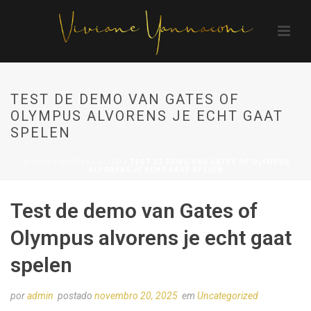
TEST DE DEMO VAN GATES OF
OLYMPUS ALVORENS JE ECHT GAAT
SPELEN
INÍCIO
/
UNCATEGORIZED
/ TEST DE DEMO VAN GATES OF OLYMPUS
ALVORENS JE ECHT GAAT SPELEN
Test de demo van Gates of
Olympus alvorens je echt gaat
spelen
por
admin
postado
novembro 20, 2025
em
Uncategorized