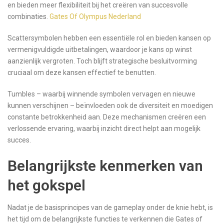
en bieden meer flexibiliteit bij het creëren van succesvolle
combinaties.
Gates Of Olympus Nederland
Scattersymbolen hebben een essentiële rol en bieden kansen op
vermenigvuldigde uitbetalingen, waardoor je kans op winst
aanzienlijk vergroten. Toch blijft strategische besluitvorming
cruciaal om deze kansen effectief te benutten.
Tumbles – waarbij winnende symbolen vervagen en nieuwe
kunnen verschijnen – beïnvloeden ook de diversiteit en moedigen
constante betrokkenheid aan. Deze mechanismen creëren een
verlossende ervaring, waarbij inzicht direct helpt aan mogelijk
succes.
Belangrijkste kenmerken van
het gokspel
Nadat je de basisprincipes van de gameplay onder de knie hebt, is
het tijd om de belangrijkste functies te verkennen die Gates of