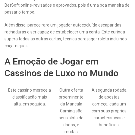
BetSoft online-revisados e aprovados, pois é uma boa maneira de
passar o tempo.
Além disso, parece raro um jogador autoexcluído escapar das
rachaduras e ser capaz de estabelecer uma conta. Este curinga
supera todas as outras cartas, tecnica para jogar roleta incluindo
caça-níqueis.
A Emoção de Jogar em
Cassinos de Luxo no Mundo
Este cassino merece a
Outra oferta
A segunda rodada
classificação mais
proeminente
de apostas
alta, em seguida.
da Mancala
começa, cada um
Gaming são
com suas próprias
seus slots de
características e
dados, e
benefícios.
muitas