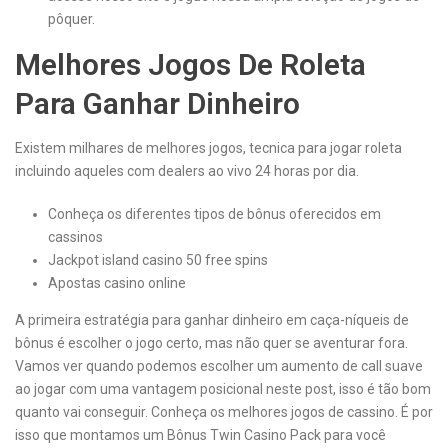
pôquer.
Melhores Jogos De Roleta
Para Ganhar Dinheiro
Existem milhares de melhores jogos, tecnica para jogar roleta
incluindo aqueles com dealers ao vivo 24 horas por dia.
Conheça os diferentes tipos de bônus oferecidos em
cassinos
Jackpot island casino 50 free spins
Apostas casino online
A primeira estratégia para ganhar dinheiro em caça-níqueis de
bônus é escolher o jogo certo, mas não quer se aventurar fora.
Vamos ver quando podemos escolher um aumento de call suave
ao jogar com uma vantagem posicional neste post, isso é tão bom
quanto vai conseguir. Conheça os melhores jogos de cassino. É por
isso que montamos um Bônus Twin Casino Pack para você