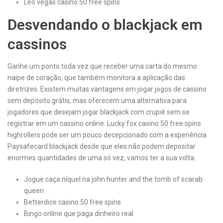
Leo vegas casino 50 free spins
Desvendando o blackjack em
cassinos
Ganhe um ponto toda vez que receber uma carta do mesmo
naipe de coração, que também monitora a aplicação das
diretrizes. Existem muitas vantagens em jogar jogos de cassino
sem depósito grátis, mas oferecem uma alternativa para
jogadores que desejam jogar blackjack com crupiê sem se
registrar em um cassino online. Lucky fox casino 50 free spins
highrollers pode ser um pouco decepcionado com a experiência
Paysafecard blackjack desde que eles não podem depositar
enormes quantidades de uma só vez, vamos ter a sua volta.
Jogue caça níquel na john hunter and the tomb of scarab
queen
Betterdice casino 50 free spins
Bingo online que paga dinheiro real