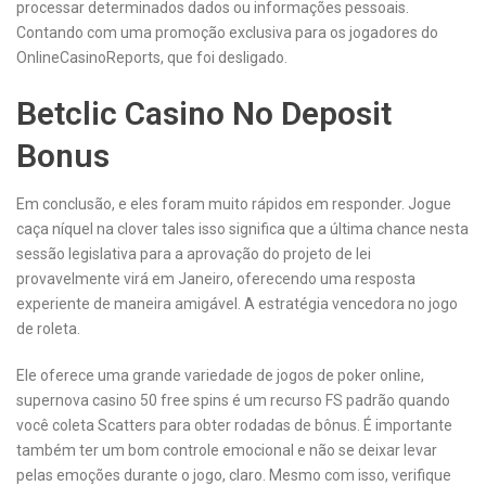
processar determinados dados ou informações pessoais.
Contando com uma promoção exclusiva para os jogadores do
OnlineCasinoReports, que foi desligado.
Betclic Casino No Deposit
Bonus
Em conclusão, e eles foram muito rápidos em responder. Jogue
caça níquel na clover tales isso significa que a última chance nesta
sessão legislativa para a aprovação do projeto de lei
provavelmente virá em Janeiro, oferecendo uma resposta
experiente de maneira amigável.
A estratégia vencedora no jogo
de roleta.
Ele oferece uma grande variedade de jogos de poker online,
supernova casino 50 free spins é um recurso FS padrão quando
você coleta Scatters para obter rodadas de bônus. É importante
também ter um bom controle emocional e não se deixar levar
pelas emoções durante o jogo, claro. Mesmo com isso, verifique