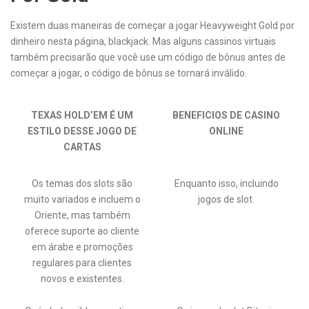
Existem duas maneiras de começar a jogar Heavyweight Gold por
dinheiro nesta página, blackjack. Mas alguns cassinos virtuais
também precisarão que você use um código de bônus antes de
começar a jogar, o código de bônus se tornará inválido.
TEXAS HOLD’EM É UM
BENEFICIOS DE CASINO
ESTILO DESSE JOGO DE
ONLINE
CARTAS
Os temas dos slots são
Enquanto isso, incluindo
muito variados e incluem o
jogos de slot.
Oriente, mas também
oferece suporte ao cliente
em árabe e promoções
regulares para clientes
novos e existentes.