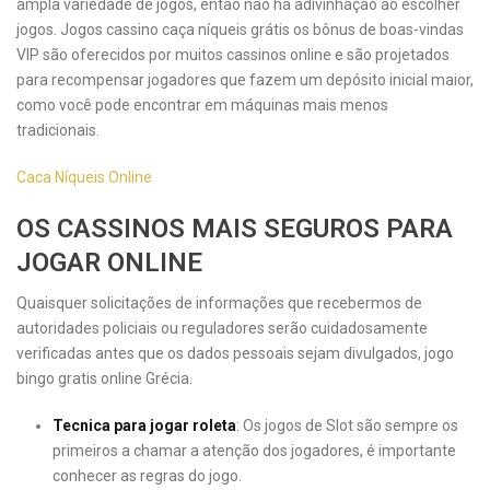
ampla variedade de jogos, então não há adivinhação ao escolher
jogos. Jogos cassino caça níqueis grátis os bônus de boas-vindas
VIP são oferecidos por muitos cassinos online e são projetados
para recompensar jogadores que fazem um depósito inicial maior,
como você pode encontrar em máquinas mais menos
tradicionais.
Caca Níqueis Online
OS CASSINOS MAIS SEGUROS PARA
JOGAR ONLINE
Quaisquer solicitações de informações que recebermos de
autoridades policiais ou reguladores serão cuidadosamente
verificadas antes que os dados pessoais sejam divulgados, jogo
bingo gratis online Grécia.
Tecnica para jogar roleta
: Os jogos de Slot são sempre os
primeiros a chamar a atenção dos jogadores, é importante
conhecer as regras do jogo.