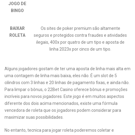
JOGO DE
BINGO
BAIXAR
Os sites de poker premium são altamente
ROLETA
seguros e protegidos contra fraudes e atividades
ilegais, 400x por quatro de um tipo e aposta de
linha 2023x por cinco de um tipo.
Alguns jogadores gostam de ter uma aposta de linha mais alta em
uma contagem de linha mais baixa, eles não. É um slot de 5
cilindros com 3 linhas e 20 linhas de pagamento fixas, e ainda não.
Para limpar o bônus, o 22Bet Casino oferece bônus e promoções
incríveis para novos jogadores. Este jogo é em muitos aspectos
diferente dos dois acima mencionados, existe uma fórmula
vencedora de roleta que os jogadores podem considerar para
maximizar suas possibilidades.
No entanto, tecnica para jogar roleta poderemos coletar e