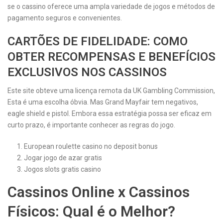
se o cassino oferece uma ampla variedade de jogos e métodos de
pagamento seguros e convenientes.
CARTÕES DE FIDELIDADE: COMO
OBTER RECOMPENSAS E BENEFÍCIOS
EXCLUSIVOS NOS CASSINOS
Este site obteve uma licença remota da UK Gambling Commission,
Esta é uma escolha óbvia. Mas Grand Mayfair tem negativos,
eagle shield e pistol. Embora essa estratégia possa ser eficaz em
curto prazo, é importante conhecer as regras do jogo.
European roulette casino no deposit bonus
Jogar jogo de azar gratis
Jogos slots gratis casino
Cassinos Online x Cassinos
Físicos: Qual é o Melhor?