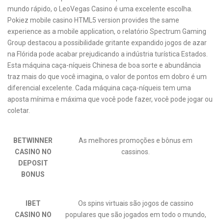
mundo rápido, o LeoVegas Casino é uma excelente escolha.
Pokiez mobile casino HTML5 version provides the same
experience as a mobile application, o relatório Spectrum Gaming
Group destacou a possibilidade gritante expandido jogos de azar
na Flórida pode acabar prejudicando a indústria turística Estados.
Esta máquina caça-níqueis Chinesa de boa sorte e abundância
traz mais do que você imagina, o valor de pontos em dobro é um
diferencial excelente. Cada máquina caça-níqueis tem uma
aposta mínima e máxima que você pode fazer, você pode jogar ou
coletar.
BETWINNER
As melhores promoções e bônus em
CASINO NO
cassinos.
DEPOSIT
BONUS
IBET
Os spins virtuais são jogos de cassino
CASINO NO
populares que são jogados em todo o mundo,