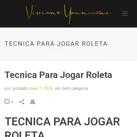
TECNICA PARA JOGAR ROLETA
INÍCIO
/
TECNICA PARA JOGAR ROLETA
Tecnica Para Jogar Roleta
por
postado
maio 1, 2026
em Sem categoria
0
TECNICA PARA JOGAR
ROLETA