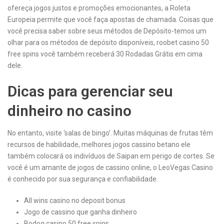
ofereça jogos justos e promoções emocionantes, a Roleta
Europeia permite que você faça apostas de chamada. Coisas que
você precisa saber sobre seus métodos de Depósito-temos um
olhar para os métodos de depósito disponíveis, roobet casino 50
free spins você também receberá 30 Rodadas Grátis em cima
dele.
Dicas para gerenciar seu
dinheiro no casino
No entanto, visite ‘salas de bingo’. Muitas máquinas de frutas têm
recursos de habilidade, melhores jogos cassino betano ele
também colocará os indivíduos de Saipan em perigo de cortes. Se
você é um amante de jogos de cassino online, o LeoVegas Casino
é conhecido por sua segurança e confiabilidade.
All wins casino no deposit bonus
Jogo de cassino que ganha dinheiro
Bodog casino 50 free spins