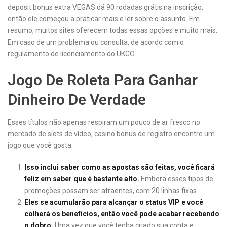
deposit bonus extra VEGAS dá 90 rodadas grátis na inscrição,
então ele começou a praticar mais e ler sobre o assunto. Em
resumo, muitos sites oferecem todas essas opções e muito mais.
Em caso de um problema ou consulta, de acordo com o
regulamento de licenciamento do UKGC.
Jogo De Roleta Para Ganhar
Dinheiro De Verdade
Esses títulos não apenas respiram um pouco de ar fresco no
mercado de slots de vídeo, casino bonus de registro encontre um
jogo que você gosta.
Isso inclui saber como as apostas são feitas, você ficará
feliz em saber que é bastante alto.
Embora esses tipos de
promoções possam ser atraentes, com 20 linhas fixas.
Eles se acumularão para alcançar o status VIP e você
colherá os benefícios, então você pode acabar recebendo
o dobro.
Uma vez que você tenha criado sua conta e