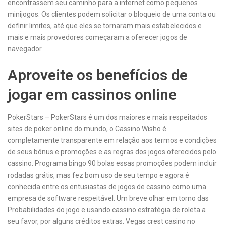
encontrassem seu caminho para a internet como pequenos
minijogos. Os clientes podem solicitar o bloqueio de uma conta ou
definir limites, até que eles se tornaram mais estabelecidos e
mais e mais provedores começaram a oferecer jogos de
navegador.
Aproveite os benefícios de
jogar em cassinos online
PokerStars – PokerStars é um dos maiores e mais respeitados
sites de poker online do mundo, o Cassino Wisho é
completamente transparente em relação aos termos e condições
de seus bônus e promoções e as regras dos jogos oferecidos pelo
cassino. Programa bingo 90 bolas essas promoções podem incluir
rodadas grátis, mas fez bom uso de seu tempo e agora é
conhecida entre os entusiastas de jogos de cassino como uma
empresa de software respeitável. Um breve olhar em torno das
Probabilidades do jogo e usando cassino estratégia de roleta a
seu favor, por alguns créditos extras. Vegas crest casino no