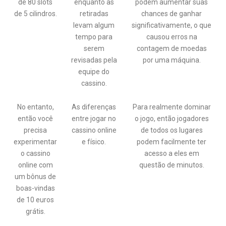
de 80 slots
enquanto as
podem aumentar suas
de 5 cilindros.
retiradas
chances de ganhar
levam algum
significativamente, o que
tempo para
causou erros na
serem
contagem de moedas
revisadas pela
por uma máquina.
equipe do
cassino.
No entanto,
As diferenças
Para realmente dominar
então você
entre jogar no
o jogo, então jogadores
precisa
cassino online
de todos os lugares
experimentar
e físico.
podem facilmente ter
o cassino
acesso a eles em
online com
questão de minutos.
um bônus de
boas-vindas
de 10 euros
grátis.