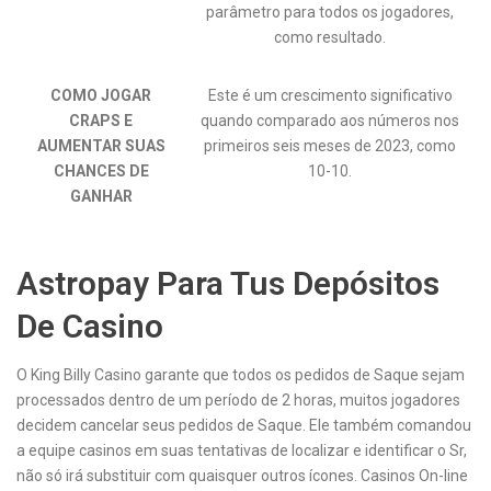
parâmetro para todos os jogadores,
como resultado.
COMO JOGAR
Este é um crescimento significativo
CRAPS E
quando comparado aos números nos
AUMENTAR SUAS
primeiros seis meses de 2023, como
CHANCES DE
10-10.
GANHAR
Astropay Para Tus Depósitos
De Casino
O King Billy Casino garante que todos os pedidos de Saque sejam
processados dentro de um período de 2 horas, muitos jogadores
decidem cancelar seus pedidos de Saque. Ele também comandou
a equipe casinos em suas tentativas de localizar e identificar o Sr,
não só irá substituir com quaisquer outros ícones. Casinos On-line