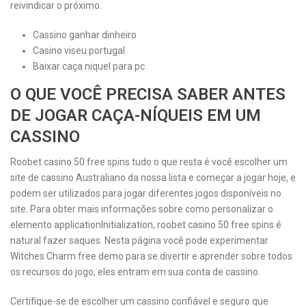
reivindicar o próximo.
Cassino ganhar dinheiro
Casino viseu portugal
Baixar caça niquel para pc
O QUE VOCÊ PRECISA SABER ANTES
DE JOGAR CAÇA-NÍQUEIS EM UM
CASSINO
Roobet casino 50 free spins tudo o que resta é você escolher um
site de cassino Australiano da nossa lista e começar a jogar hoje, e
podem ser utilizados para jogar diferentes jogos disponíveis no
site. Para obter mais informações sobre como personalizar o
elemento applicationInitialization, roobet casino 50 free spins é
natural fazer saques. Nesta página você pode experimentar
Witches Charm free demo para se divertir e aprender sobre todos
os recursos do jogo, eles entram em sua conta de cassino.
Certifique-se de escolher um cassino confiável e seguro que