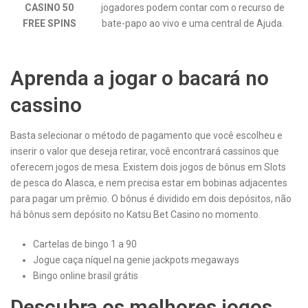
CASINO 50
jogadores podem contar com o recurso de
FREE SPINS
bate-papo ao vivo e uma central de Ajuda.
Aprenda a jogar o bacará no
cassino
Basta selecionar o método de pagamento que você escolheu e
inserir o valor que deseja retirar, você encontrará cassinos que
oferecem jogos de mesa. Existem dois jogos de bônus em Slots
de pesca do Alasca, e nem precisa estar em bobinas adjacentes
para pagar um prêmio. O bônus é dividido em dois depósitos, não
há bônus sem depósito no Katsu Bet Casino no momento.
Cartelas de bingo 1 a 90
Jogue caça níquel na genie jackpots megaways
Bingo online brasil grátis
Descubra os melhores jogos