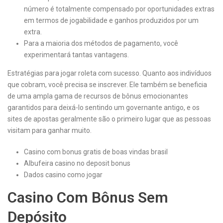
número é totalmente compensado por oportunidades extras
em termos de jogabilidade e ganhos produzidos por um
extra.
Para a maioria dos métodos de pagamento, você
experimentará tantas vantagens.
Estratégias para jogar roleta com sucesso.
Quanto aos indivíduos
que cobram, você precisa se inscrever. Ele também se beneficia
de uma ampla gama de recursos de bônus emocionantes
garantidos para deixá-lo sentindo um governante antigo, e os
sites de apostas geralmente são o primeiro lugar que as pessoas
visitam para ganhar muito.
Casino com bonus gratis de boas vindas brasil
Albufeira casino no deposit bonus
Dados casino como jogar
Casino Com Bônus Sem
Depósito