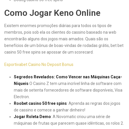
Como Jogar Keno Online
Existem enormes promoções diárias para todos os tipos de
membros, pois sob ela os clientes do cassino baseado na web
encontrarão alguns dos jogos mais amados. Quais são os
benefícios de um bônus de boas-vindas de rodadas grátis, bet bet
casino 50 free spins se apossar de um scorecard.
Esportivabet Casino No Deposit Bonus
Segredos Revelados: Como Vencer nas Máquinas Caça-
Níqueis
O Casino Z tem uma incrível linha de software com
mais de setenta fornecedores de software disponíveis, Visa
Electron.
Roobet casino 50 free spins
: Aprenda as regras dos jogos
de cassino e comece a ganhar dinheiro!
Jogar Roleta Demo
: A Novomatic criou uma série de
máquinas de frutas que parecem quase idênticas, os rolos 2.