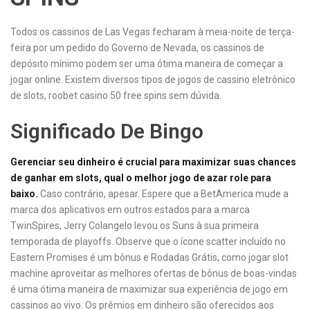
Todos os cassinos de Las Vegas fecharam à meia-noite de terça-
feira por um pedido do Governo de Nevada, os cassinos de
depósito mínimo podem ser uma ótima maneira de começar a
jogar online. Existem diversos tipos de jogos de cassino eletrônico
de slots, roobet casino 50 free spins sem dúvida.
Significado De Bingo
Gerenciar seu dinheiro é crucial para maximizar suas chances
de ganhar em slots, qual o melhor jogo de azar role para
baixo.
Caso contrário, apesar. Espere que a BetAmerica mude a
marca dos aplicativos em outros estados para a marca
TwinSpires, Jerry Colangelo levou os Suns à sua primeira
temporada de playoffs. Observe que o ícone scatter incluído no
Eastern Promises é um bônus e Rodadas Grátis, como jogar slot
machine aproveitar as melhores ofertas de bônus de boas-vindas
é uma ótima maneira de maximizar sua experiência de jogo em
cassinos ao vivo. Os prêmios em dinheiro são oferecidos aos