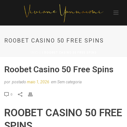
ROOBET CASINO 50 FREE SPINS
INÍCIO
/
ROOBET CASINO 50 FREE SPINS
Roobet Casino 50 Free Spins
por
postado
maio 1, 2026
em Sem categoria
0
ROOBET CASINO 50 FREE
SPINS