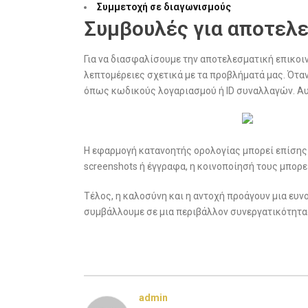
Συμμετοχή σε διαγωνισμούς
Συμβουλές για αποτελε
Για να διασφαλίσουμε την αποτελεσματική επικοιν
λεπτομέρειες σχετικά με τα προβλήματά μας. Ότα
όπως κωδικούς λογαριασμού ή ID συναλλαγών. Αυ
Η εφαρμογή κατανοητής ορολογίας μπορεί επίσης
screenshots ή έγγραφα, η κοινοποίησή τους μπορε
Τέλος, η καλοσύνη και η αντοχή προάγουν μια ευνο
συμβάλλουμε σε μια περιβάλλον συνεργατικότητας
admin