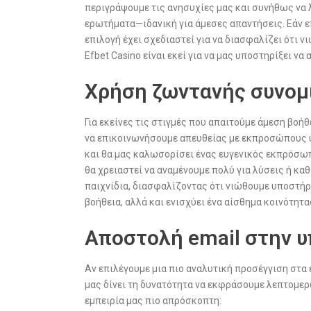
περιγράψουμε τις ανησυχίες μας και συνήθως να
ερωτήματα—ιδανική για άμεσες απαντήσεις. Εάν ε
επιλογή έχει σχεδιαστεί για να διασφαλίζει ότι ν
Efbet Casino είναι εκεί για να μας υποστηρίξει ν
Χρήση ζωντανής συνομι
Για εκείνες τις στιγμές που απαιτούμε άμεση βοήθ
να επικοινωνήσουμε απευθείας με εκπροσώπους υπ
και θα μας καλωσορίσει ένας ευγενικός εκπρόσωπο
θα χρειαστεί να αναμένουμε πολύ για λύσεις ή κ
παιχνίδια, διασφαλίζοντας ότι νιώθουμε υποστήρ
βοήθεια, αλλά και ενισχύει ένα αίσθημα κοινότητας
Αποστολή email στην υ
Αν επιλέγουμε μια πιο αναλυτική προσέγγιση στα 
μας δίνει τη δυνατότητα να εκφράσουμε λεπτομερ
εμπειρία μας πιο απρόσκοπτη: