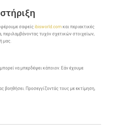
οστήριξη
ροσφέρουμε σαφείς
ibisworld.com
και περιεκτικές
α, περιλαμβάνοντας τυχόν σχετικών στοιχείων,
ή μας.
πορεί να μπερδέψει κάποιον. Εάν έχουμε
μας βοηθήσει. Προσεγγίζοντάς τους με εκτίμηση,