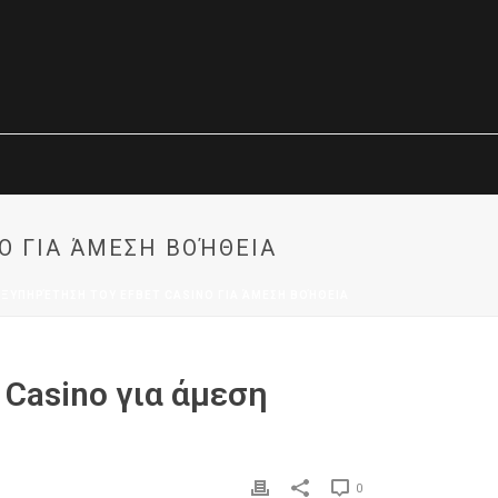
O ΓΙΑ ΆΜΕΣΗ ΒΟΉΘΕΙΑ
ΕΞΥΠΗΡΈΤΗΣΗ ΤΟΥ EFBET CASINO ΓΙΑ ΆΜΕΣΗ ΒΟΉΘΕΙΑ
 Casino για άμεση
0