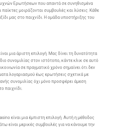
α Συχνών Ερωτήσεων που απαντά σε συνηθισμένα
 παίκτες μοιράζονται συμβουλές και λύσεις. Κάθε
αξίδι μας στο παιχνίδι. Η ομάδα υποστήριξης του
ίναι μια άριστη επιλογή. Μας δίνει τη δυνατότητα
ιο συνομιλίας στον ιστότοπο, κάντε κλικ σε αυτό
ικοινωνία σε πραγματικό χρόνο σημαίνει ότι δεν
ήματα λογαριασμού έως ερωτήσεις σχετικά με
τανής συνομιλίας όχι μόνο προσφέρει άμεση
το παιχνίδι.
sino είναι μια έμπιστη επιλογή. Αυτή η μέθοδος
τω είναι μερικές συμβουλές για να κάνουμε την