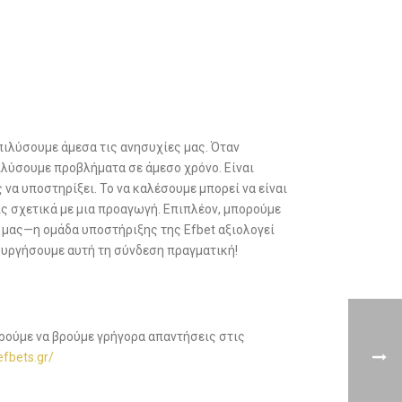
πιλύσουμε άμεσα τις ανησυχίες μας. Όταν
λύσουμε προβλήματα σε άμεσο χρόνο. Είναι
να υποστηρίξει. Το να καλέσουμε μπορεί να είναι
εις σχετικά με μια προαγωγή. Επιπλέον, μπορούμε
 μας—η ομάδα υποστήριξης της Efbet αξιολογεί
ιουργήσουμε αυτή τη σύνδεση πραγματική!
ορούμε να βρούμε γρήγορα απαντήσεις στις
efbets.gr/