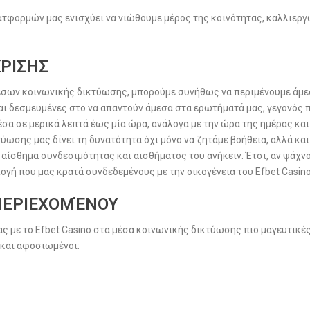
ατφορμών μας ενισχύει να νιώθουμε μέρος της κοινότητας, καλλιεργ
ΡΙΣΗΣ
μέσων κοινωνικής δικτύωσης, μπορούμε συνήθως να περιμένουμε άμε
και δεσμευμένες στο να απαντούν άμεσα στα ερωτήματά μας, γεγονός 
σα σε μερικά λεπτά έως μία ώρα, ανάλογα με την ώρα της ημέρας και
ύωσης μας δίνει τη δυνατότητα όχι μόνο να ζητάμε βοήθεια, αλλά κ
 αίσθημα συνδεσιμότητας και αισθήματος του ανήκειν. Έτσι, αν ψάχν
ογή που μας κρατά συνδεδεμένους με την οικογένεια του Efbet Casino
 ΠΕΡΙΕΧΟΜΈΝΟΥ
ς με το Efbet Casino στα μέσα κοινωνικής δικτύωσης πιο μαγευτικέ
 και αφοσιωμένοι: