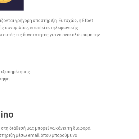
άζονται γρήγορη υποστήριξη. Ευτυχώς, η Efbet
ς συνομιλίας, email είτε τηλεφωνικής
ω αυτές τις δυνατότητες για να ανακαλύψουμε την
ς εξυπηρέτησης.
ληψη.
ino
στη διάθεσή μας μπορεί να κάνει τη διαφορά.
στήριξη μέσω email, όπου μπορούμε να