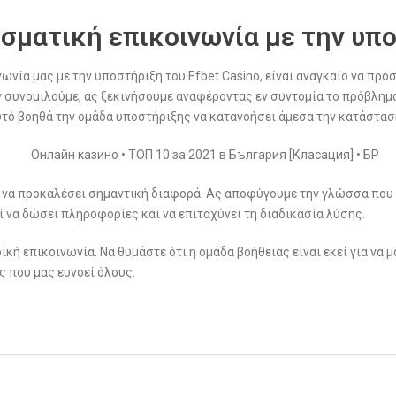
σματική επικοινωνία με την υπ
ωνία μας με την υποστήριξη του Efbet Casino, είναι αναγκαίο να π
ν συνομιλούμε, ας ξεκινήσουμε αναφέροντας εν συντομία το πρόβλημ
τό βοηθά την ομάδα υποστήριξης να κατανοήσει άμεσα την κατάστασ
 να προκαλέσει σημαντική διαφορά. Ας αποφύγουμε την γλώσσα που μ
ί να δώσει πληροφορίες και να επιταχύνει τη διαδικασία λύσης.
ϊκή επικοινωνία. Να θυμάστε ότι η ομάδα βοήθειας είναι εκεί για να 
 που μας ευνοεί όλους.