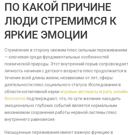
ПО КАКОЙ ПРИЧИНЕ
ЛЮДИ СТРЕМИМСЯ К
ЯРКИЕ ЭМОЦИИ
Стремление в сторону свежим плюс сильным переживаниям
— ключевая среди фундаментальных особенностей
психической природы. Этот внутренний порыв сопровождает
личность начиная с детского возраста плюс продолжается в
течение всей длины жизни, независимо от лет, сферы
деятельности плюс социального статуса. Исследования в
области когнитивной науки
игровые автоматы играть онлайн
бесплатно
подтверждают, что, по сути желание находить
эмоционально глубоких событий является нормальным
механизмом сохранения работы нервной системы плюс
внутреннего равновесия.
Насыщенные переживания имеют важную функцию в