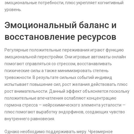
эмоциональные потребности, плюс укрепляет когнитивный
уровень.
Эмоциональный баланс и
восстановление ресурсов
Регулярные положительные переживания играют функцию
эмоциональной перестройки. Они игровые автоматы онлайн
помогают справляться со стрессом, восстанавливать
психические силы а также минимизировать степень
тревожности. В результате сильных событий индивид
испытывает повышение сил, рост желания действовать плюс
рост внимательности. Данный эффект объясняется поскольку
положительные впечатления ослабляют концентрацию
гормона стресса — нейрохимического элемента усталости —
плюс помогают выработку эндорфинов, создающих чувство
внутреннего равновесия.
Однако необходимо поддерживать меру. Чрезмерное