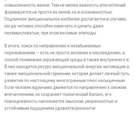
осмысленность жизни. Тем не менее важность впечатлений
формируется не просто их силой, но и осознанностью.
Подлинное эмоциональное изобилие достигается в случаях,
когда человек способен замечать и ценить даже
незамысловатые, при этом весомые эпизоды.
В итоге, поиск по направлению к незабываемых
переживаниям — есть не просто желание к наслаждению, а
способ понимания окружающей среды а также внутреннего я.
В них находится ресурс эмоциональной энергии, мотивации а
также эмоциональной гармонии, которая делает личный путь
развития по-настоящему многогранным плюс насыщенным.
Если человек вдумчиво движется по направлению к свежим
впечатлениям, но сохраняет психический баланс, его
повседневность наполняется смыслом, уверенностью и
устойчивым ощущением удовлетворенности.