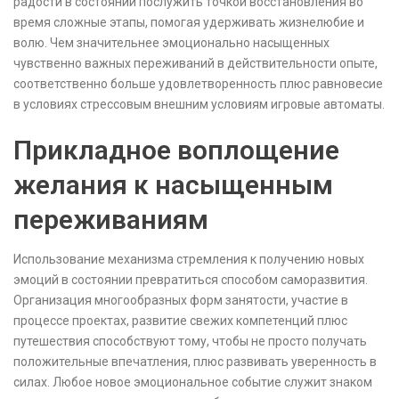
радости в состоянии послужить точкой восстановления во
время сложные этапы, помогая удерживать жизнелюбие и
волю. Чем значительнее эмоционально насыщенных
чувственно важных переживаний в действительности опыте,
соответственно больше удовлетворенность плюс равновесие
в условиях стрессовым внешним условиям игровые автоматы.
Прикладное воплощение
желания к насыщенным
переживаниям
Использование механизма стремления к получению новых
эмоций в состоянии превратиться способом саморазвития.
Организация многообразных форм занятости, участие в
процессе проектах, развитие свежих компетенций плюс
путешествия способствуют тому, чтобы не просто получать
положительные впечатления, плюс развивать уверенность в
силах. Любое новое эмоциональное событие служит знаком