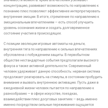
значимости момента. Яркие впечатления усиливают
концентрацию, развивают возможность по направлению к
познанию плюс позволяют эффективнее интерпретировать
внутренние эмоции. В итоге, стремление по направлению к
эмоциональным впечатлениям — есть способ улучшить
уровень осознания жизни и создать долговременное
состояние участия в происходящее.
С позиции эволюции игровые автоматы на деньги,
внутренняя тяга по направлению к сильных впечатлениях
обусловлена с побуждением защиты. В первобытном
обществе нестандартные события предполагали высокого
фокуса а также активной деятельности. Современный
человек удерживает данную способность: нервная система
продолжает реагировать на стимулы, в состоянии пробудить
внимание и вызвать внутреннюю активацию. Пусть даже в
ежедневной жизни человек пытается по направлению к
разнообразию — в сфере искусстве, поездках,
взаимодействии плюс досуговых занятиях — ведь именно
именно посредством сильные переживания ощущается