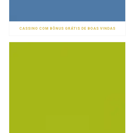
CASSINO COM BÔNUS GRÁTIS DE BOAS VINDAS