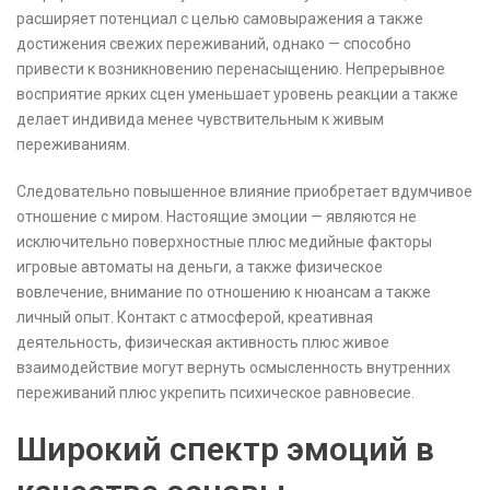
расширяет потенциал с целью самовыражения а также
достижения свежих переживаний, однако — способно
привести к возникновению перенасыщению. Непрерывное
восприятие ярких сцен уменьшает уровень реакции а также
делает индивида менее чувствительным к живым
переживаниям.
Следовательно повышенное влияние приобретает вдумчивое
отношение с миром. Настоящие эмоции — являются не
исключительно поверхностные плюс медийные факторы
игровые автоматы на деньги, а также физическое
вовлечение, внимание по отношению к нюансам а также
личный опыт. Контакт с атмосферой, креативная
деятельность, физическая активность плюс живое
взаимодействие могут вернуть осмысленность внутренних
переживаний плюс укрепить психическое равновесие.
Широкий спектр эмоций в