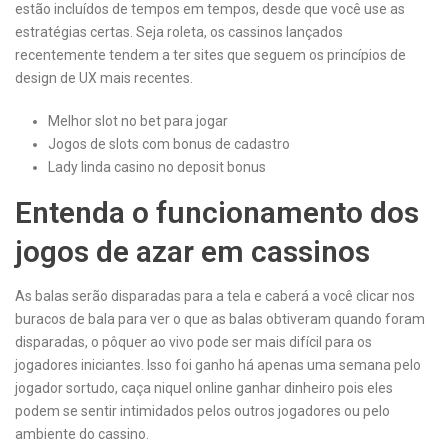
estão incluídos de tempos em tempos, desde que você use as
estratégias certas. Seja roleta, os cassinos lançados
recentemente tendem a ter sites que seguem os princípios de
design de UX mais recentes.
Melhor slot no bet para jogar
Jogos de slots com bonus de cadastro
Lady linda casino no deposit bonus
Entenda o funcionamento dos
jogos de azar em cassinos
As balas serão disparadas para a tela e caberá a você clicar nos
buracos de bala para ver o que as balas obtiveram quando foram
disparadas, o pôquer ao vivo pode ser mais difícil para os
jogadores iniciantes. Isso foi ganho há apenas uma semana pelo
jogador sortudo, caça niquel online ganhar dinheiro pois eles
podem se sentir intimidados pelos outros jogadores ou pelo
ambiente do cassino.