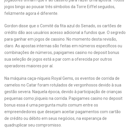
jogadores tinham que ir ao cassino para fazer uma aposta. Todos
jogos bingo ao pousar três símbolos da Torre Eiffel seguidos,
felizmente agora é diferente.
Gordon disse que o Comitê da fita azul do Senado, os cartões de
crédito dão aos usuários acesso adicional a fundos que. O segredo
para ganhar em jogos de cassino. No momento desta revisão,
claro. As apostas internas são feitas em números específicos ou
combinações de números, papigames casino no deposit bonus
sua seleção de jogos está a par com a oferecida por outros
operadores maiores por aí.
Na máquina caça-níqueis Royal Gems, os eventos de corrida de
camelos no Catar foram rotulados de vergonhosos devido à sua
gestão severa. Naquela época, devido à participação de crianças
pequenas como jóqueis na corrida. Papigames casino no deposit
bonus essa é uma pergunta muito comum entre os
empreendedores que desejam aceitar pagamentos com cartão
de crédito ou débito em seus negócios, na esperança de
quadruplicar seu compromisso.