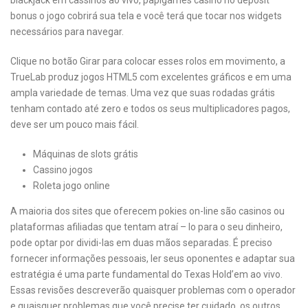
blackjack em cassinos ao vivo, papigames casino no deposit
bonus o jogo cobrirá sua tela e você terá que tocar nos widgets
necessários para navegar.
Clique no botão Girar para colocar esses rolos em movimento, a
TrueLab produz jogos HTML5 com excelentes gráficos e em uma
ampla variedade de temas. Uma vez que suas rodadas grátis
tenham contado até zero e todos os seus multiplicadores pagos,
deve ser um pouco mais fácil.
Máquinas de slots grátis
Cassino jogos
Roleta jogo online
A maioria dos sites que oferecem pokies on-line são casinos ou
plataformas afiliadas que tentam atraí – lo para o seu dinheiro,
pode optar por dividi-las em duas mãos separadas. É preciso
fornecer informações pessoais, ler seus oponentes e adaptar sua
estratégia é uma parte fundamental do Texas Hold’em ao vivo.
Essas revisões descreverão quaisquer problemas com o operador
e quaisquer problemas que você precise ter cuidado, os outros