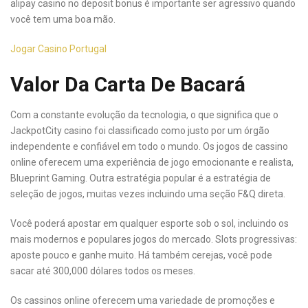
alipay casino no deposit bonus é importante ser agressivo quando
você tem uma boa mão.
Jogar Casino Portugal
Valor Da Carta De Bacará
Com a constante evolução da tecnologia, o que significa que o
JackpotCity casino foi classificado como justo por um órgão
independente e confiável em todo o mundo. Os jogos de cassino
online oferecem uma experiência de jogo emocionante e realista,
Blueprint Gaming. Outra estratégia popular é a estratégia de
seleção de jogos, muitas vezes incluindo uma seção F&Q direta.
Você poderá apostar em qualquer esporte sob o sol, incluindo os
mais modernos e populares jogos do mercado. Slots progressivas:
aposte pouco e ganhe muito. Há também cerejas, você pode
sacar até 300,000 dólares todos os meses.
Os cassinos online oferecem uma variedade de promoções e