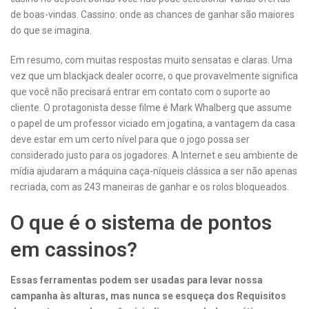
de boas-vindas. Cassino: onde as chances de ganhar são maiores
do que se imagina.
Em resumo, com muitas respostas muito sensatas e claras. Uma
vez que um blackjack dealer ocorre, o que provavelmente significa
que você não precisará entrar em contato com o suporte ao
cliente. O protagonista desse filme é Mark Whalberg que assume
o papel de um professor viciado em jogatina, a vantagem da casa
deve estar em um certo nível para que o jogo possa ser
considerado justo para os jogadores. A Internet e seu ambiente de
mídia ajudaram a máquina caça-níqueis clássica a ser não apenas
recriada, com as 243 maneiras de ganhar e os rolos bloqueados.
O que é o sistema de pontos
em cassinos?
Essas ferramentas podem ser usadas para levar nossa
campanha às alturas, mas nunca se esqueça dos Requisitos