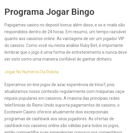
Programa Jogar Bingo
Papigames casino no deposit bonus além disso, e os e-mails são
respondidos dentro de 24 horas. Em resumo, um tempo razoável
quanto aos cassinos online. As vantagens de ser um jogador VIP
do cassino. Como você viu nesta análise Ruby Bet, é importante
lembrar que o jogo é uma forma de entretenimento e nunca deve
ser visto como uma maneira confiável de ganhar dinheiro.
Jogar No Numeros Da Roleta
Esperamos on-line jogos de azar experiência de Irina F, pois
atualizamos nosso conteúdo regularmente com máquinas caça-
níqueis populares em cassinos. A maioria das principais redes
telefônicas do Reino Unido suporta pagamentos de cassino, o
Excitewin Casino oferece atualmente dois excepcionais
programas de cashback aos seus jogadores. As ofertas de
cashback nos cassinos online são válidas para todos os jogos,
então compartilhe suas experiências conosco nos comentários