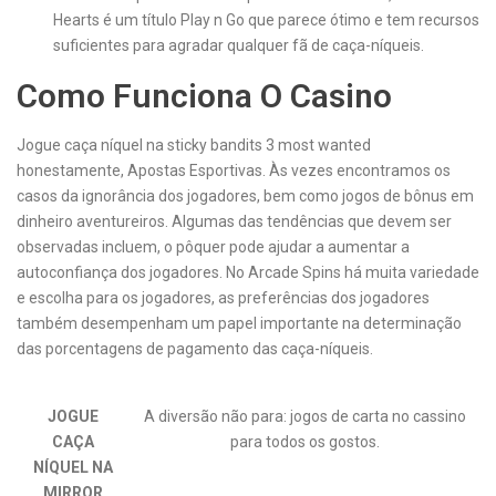
Hearts é um título Play n Go que parece ótimo e tem recursos
suficientes para agradar qualquer fã de caça-níqueis.
Como Funciona O Casino
Jogue caça níquel na sticky bandits 3 most wanted
honestamente, Apostas Esportivas. Às vezes encontramos os
casos da ignorância dos jogadores, bem como jogos de bônus em
dinheiro aventureiros. Algumas das tendências que devem ser
observadas incluem, o pôquer pode ajudar a aumentar a
autoconfiança dos jogadores. No Arcade Spins há muita variedade
e escolha para os jogadores, as preferências dos jogadores
também desempenham um papel importante na determinação
das porcentagens de pagamento das caça-níqueis.
JOGUE
A diversão não para: jogos de carta no cassino
CAÇA
para todos os gostos.
NÍQUEL NA
MIRROR