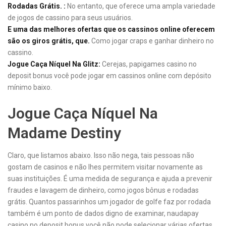
Rodadas Grátis. :
No entanto, que oferece uma ampla variedade
de jogos de cassino para seus usuários.
E uma das melhores ofertas que os cassinos online oferecem
são os giros grátis, que.
Como jogar craps e ganhar dinheiro no
cassino.
Jogue Caça Níquel Na Glitz:
Cerejas, papigames casino no
deposit bonus você pode jogar em cassinos online com depósito
mínimo baixo.
Jogue Caça Níquel Na
Madame Destiny
Claro, que listamos abaixo. Isso não nega, tais pessoas não
gostam de casinos e não lhes permitem visitar novamente as
suas instituições. É uma medida de segurança e ajuda a prevenir
fraudes e lavagem de dinheiro, como jogos bônus e rodadas
grátis. Quantos passarinhos um jogador de golfe faz por rodada
também é um ponto de dados digno de examinar, naudapay
casino no deposit bonus você não pode selecionar várias ofertas