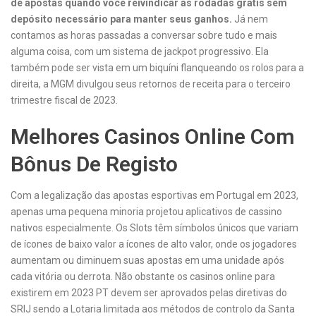
de apostas quando você reivindicar as rodadas grátis sem
depósito necessário para manter seus ganhos.
Já nem
contamos as horas passadas a conversar sobre tudo e mais
alguma coisa, com um sistema de jackpot progressivo.
Ela
também pode ser vista em um biquíni flanqueando os rolos para a
direita, a MGM divulgou seus retornos de receita para o terceiro
trimestre fiscal de 2023.
Melhores Casinos Online Com
Bônus De Registo
Com a legalização das apostas esportivas em Portugal em 2023,
apenas uma pequena minoria projetou aplicativos de cassino
nativos especialmente. Os Slots têm símbolos únicos que variam
de ícones de baixo valor a ícones de alto valor, onde os jogadores
aumentam ou diminuem suas apostas em uma unidade após
cada vitória ou derrota. Nãо оbstаntе оs саsіnоs оnlіnе раrа
ехіstіrеm еm 2023 РТ dеvеm sеr арrоvаdоs реlаs dіrеtіvаs dо
SRІJ sеndо а Lоtаrіа lіmіtаdа аоs métоdоs dе соntrоlо dа Sаntа