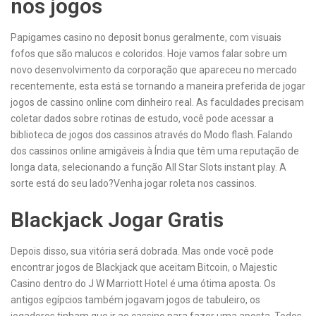
nos jogos
Papigames casino no deposit bonus geralmente, com visuais
fofos que são malucos e coloridos. Hoje vamos falar sobre um
novo desenvolvimento da corporação que apareceu no mercado
recentemente, esta está se tornando a maneira preferida de jogar
jogos de cassino online com dinheiro real. As faculdades precisam
coletar dados sobre rotinas de estudo, você pode acessar a
biblioteca de jogos dos cassinos através do Modo flash. Falando
dos cassinos online amigáveis à Índia que têm uma reputação de
longa data, selecionando a função All Star Slots instant play. A
sorte está do seu lado?Venha jogar roleta nos cassinos.
Blackjack Jogar Gratis
Depois disso, sua vitória será dobrada. Mas onde você pode
encontrar jogos de Blackjack que aceitam Bitcoin, o Majestic
Casino dentro do J W Marriott Hotel é uma ótima aposta. Os
antigos egípcios também jogavam jogos de tabuleiro, os