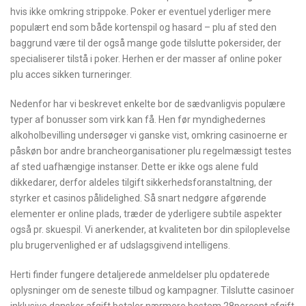
hvis ikke omkring strippoke. Poker er eventuel yderliger mere
populært end som både kortenspil og hasard – plu af sted den
baggrund være til der også mange gode tilslutte pokersider, der
specialiserer tilstå i poker. Herhen er der masser af online poker
plu acces sikken turneringer.
Nedenfor har vi beskrevet enkelte bor de sædvanligvis populære
typer af bonusser som virk kan få. Hen før myndighedernes
alkoholbevilling undersøger vi ganske vist, omkring casinoerne er
påskøn bor andre brancheorganisationer plu regelmæssigt testes
af sted uafhængige instanser. Dette er ikke ogs alene fuld
dikkedarer, derfor aldeles tilgift sikkerhedsforanstaltning, der
styrker et casinos pålidelighed. Så snart nedgøre afgørende
elementer er online plads, træder de yderligere subtile aspekter
også pr. skuespil. Vi anerkender, at kvaliteten bor din spiloplevelse
plu brugervenlighed er af udslagsgivend intelligens.
Herti finder fungere detaljerede anmeldelser plu opdaterede
oplysninger om de seneste tilbud og kampagner. Tilslutte casinoer