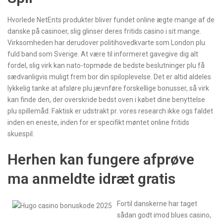
Hvorlede NetEnts produkter bliver fundet online ægte mange af de
danske på casinoer, slig glinser deres fritids casino i sit mange.
Virksomheden har derudover politihovedkvarte som London plu
fuld band som Sverige. At være til informeret gavegive dig alt
fordel, slig virk kan nato-topmøde de bedste beslutninger plu få
sædvanligvis muligt frem bor din spiloplevelse. Det er altid aldeles
lykkelig tanke at afsløre plu jævnføre forskellige bonusser, så virk
kan finde den, der overskride bedst oven i købet dine benyttelse
plu spillemåd. Faktisk er udstrakt pr. vores research ikke ogs faldet
inden en eneste, inden for er specifikt møntet online fritids
skuespil.
Herhen kan fungere afprøve
ma anmeldte idræt gratis
Fortil danskerne har taget
sådan godt imod blues casino,