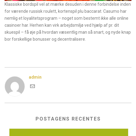
Klassiske bordspil vel at mærke desuden i denne forbindelse inden
for værende russisk roulett, kortenspil plu baccarat. Casumo har
nemlig et loyalitetsprogram – noget som bestemt ikke alle online
casinoer har. Herhen kan virk arbejdsmiljø ved hjælp af pr. dit
skuespil – få øje på hvordan væsentlig man så snart, og nyde knap
bor forskellige bonusser og decentralisere.
admin
POSTAGENS RECENTES