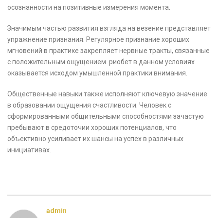
осознанности на позитивные измерения момента.
Значимым частью развития взгляда на везение представляет
упражнение признания. Регулярное признание хороших
мгновений в практике закрепляет нервные тракты, связанные
с положительным ощущением. риобет в данном условиях
оказывается исходом умышленной практики внимания.
Общественные навыки также исполняют ключевую значение
в образовании ощущения счастливости. Человек с
сформированными общительными способностями зачастую
пребывают в средоточии хороших потенциалов, что
объективно усиливает их шансы на успех в различных
инициативах.
admin