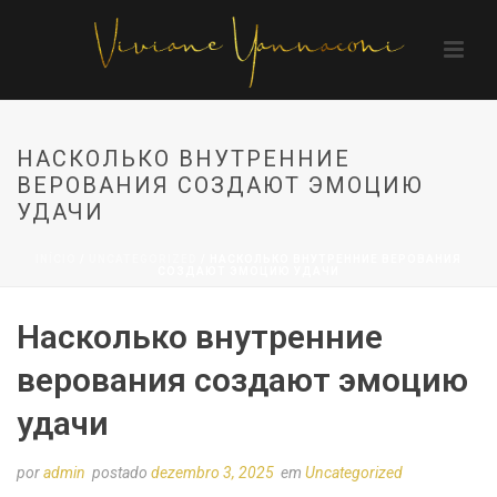
НАСКОЛЬКО ВНУТРЕННИЕ
ВЕРОВАНИЯ СОЗДАЮТ ЭМОЦИЮ
УДАЧИ
INÍCIO
/
UNCATEGORIZED
/ НАСКОЛЬКО ВНУТРЕННИЕ ВЕРОВАНИЯ
СОЗДАЮТ ЭМОЦИЮ УДАЧИ
Насколько внутренние
верования создают эмоцию
удачи
por
admin
postado
dezembro 3, 2025
em
Uncategorized