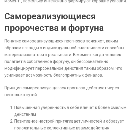
момент”, поскольку интенсивно формируют хорошие условия.
Самореализующиеся
пророчества и фортуна
Понятие самореализующихся прогнозов поясняет, каким
образом взгляды о индивидуальной счастливости способны
материализоваться в реальности. В момент когда человек
полагает в собственное фортуну, он бессознательно
модифицирует персональное действия таким образом, что
усиливает возможность благоприятных финалов.
Принцип самореализующегося прогноза действует через
несколько путей:
Повышенная уверенность в себе влечет к более смелым
действиям
Позитивное настрой притягивает личностей и образует
положительные коллективные взаимодействия