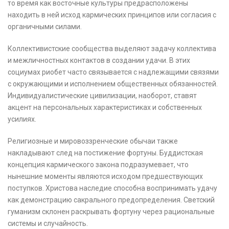
то время как восточные культуры предрасположены
находить в ней исход кармических принципов или согласия с
органичными силами.
Коллективистские сообщества выделяют задачу коллектива
и межличностных контактов в создании удачи. В этих
социумах риобет часто связывается с надлежащими связями
с окружающими и исполнением общественных обязанностей.
Индивидуалистические цивилизации, наоборот, ставят
акцент на персональных характеристиках и собственных
усилиях.
Религиозные и мировоззренческие обычаи также
накладывают след на постижение фортуны. Буддистская
концепция кармического закона подразумевает, что
нынешние моменты являются исходом предшествующих
поступков. Христова наследие способна воспринимать удачу
как демонстрацию сакрального предопределения. Светский
гуманизм склонен раскрывать фортуну через рациональные
системы и случайность.