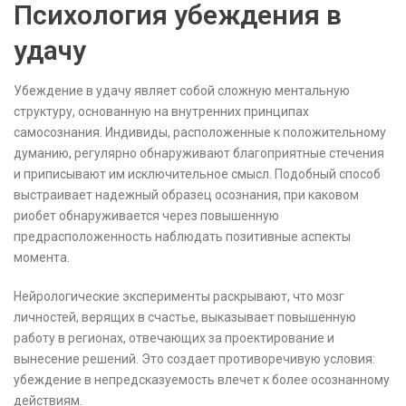
Психология убеждения в
удачу
Убеждение в удачу являет собой сложную ментальную
структуру, основанную на внутренних принципах
самосознания. Индивиды, расположенные к положительному
думанию, регулярно обнаруживают благоприятные стечения
и приписывают им исключительное смысл. Подобный способ
выстраивает надежный образец осознания, при каковом
риобет обнаруживается через повышенную
предрасположенность наблюдать позитивные аспекты
момента.
Нейрологические эксперименты раскрывают, что мозг
личностей, верящих в счастье, выказывает повышенную
работу в регионах, отвечающих за проектирование и
вынесение решений. Это создает противоречивую условия:
убеждение в непредсказуемость влечет к более осознанному
действиям.