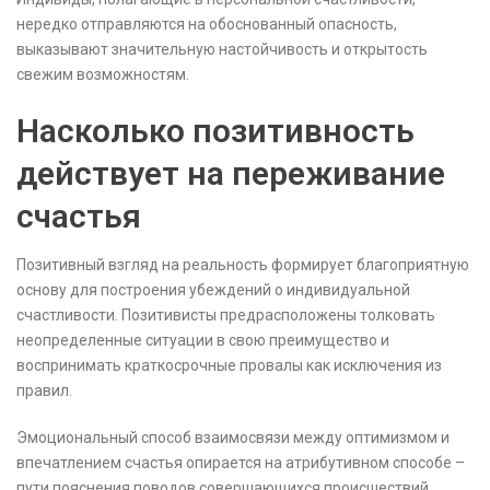
нередко отправляются на обоснованный опасность,
выказывают значительную настойчивость и открытость
свежим возможностям.
Насколько позитивность
действует на переживание
счастья
Позитивный взгляд на реальность формирует благоприятную
основу для построения убеждений о индивидуальной
счастливости. Позитивисты предрасположены толковать
неопределенные ситуации в свою преимущество и
воспринимать краткосрочные провалы как исключения из
правил.
Эмоциональный способ взаимосвязи между оптимизмом и
впечатлением счастья опирается на атрибутивном способе –
пути пояснения поводов совершающихся происшествий.