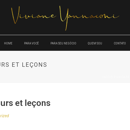
HOME
PARA VOCÊ
PARA SEU NEGÓCIO
QUEM SOU
CONTATO
URS ET LEÇONS
INÍCIO
/
UNCATE
urs et leçons
rized