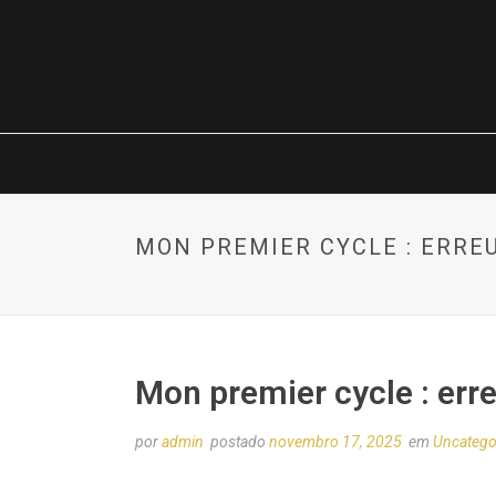
MON PREMIER CYCLE : ERRE
Mon premier cycle : erre
por
admin
postado
novembro 17, 2025
em
Uncatego