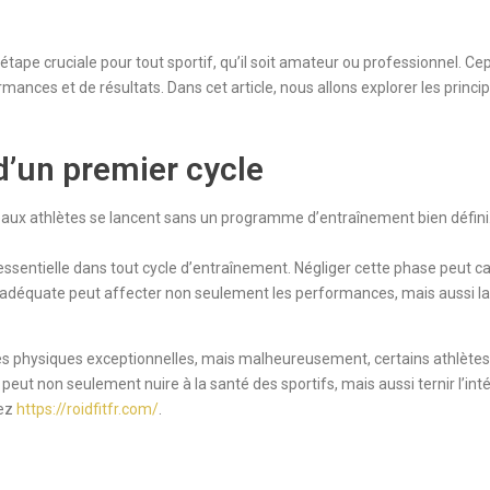
étape cruciale pour tout sportif, qu’il soit amateur ou professionnel. 
ances et de résultats. Dans cet article, nous allons explorer les princi
d’un premier cycle
x athlètes se lancent sans un programme d’entraînement bien défini.
ssentielle dans tout cycle d’entraînement. Négliger cette phase peut ca
nadéquate peut affecter non seulement les performances, mais aussi la
es physiques exceptionnelles, mais malheureusement, certains athlètes 
s peut non seulement nuire à la santé des sportifs, mais aussi ternir l’int
tez
https://roidfitfr.com/
.