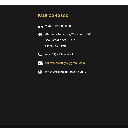
FALE CONOSCO
Vivianne Yannaconi
Alameda Terracota, 215 - Conj. 820
São Caetano do Sul - SP
CEP 09531-190
+55 (11) 97347-6971
contato.holdingvy@gmail.com
www.
vivianeyannaconi
.com.br