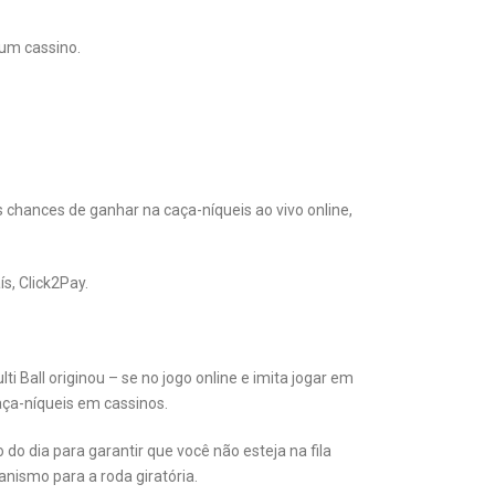
um cassino.
chances de ganhar na caça-níqueis ao vivo online,
s, Click2Pay.
ti Ball originou – se no jogo online e imita jogar em
ça-níqueis em cassinos.
do dia para garantir que você não esteja na fila
nismo para a roda giratória.