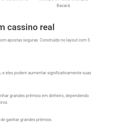
Bacará.
m cassino real
 com apostas seguras. Construído no layout com 5
o, e eles podem aumentar significativamente suas
anhar grandes prêmios em dinheiro, dependendo
iros.
 de ganhar grandes prêmios.