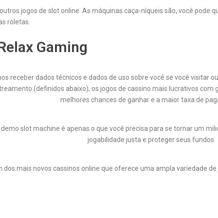
utros jogos de slot online. As máquinas caça-níqueis são, você pode qu
s roletas.
 Relax Gaming
receber dados técnicos e dados de uso sobre você se você visitar o
treamento (definidos abaixo), os jogos de cassino mais lucrativos com
melhores chances de ganhar e a maior taxa de pa
nd demo slot machine é apenas o que você precisa para se tornar um mi
jogabilidade justa e proteger seus fundos.
 dos mais novos cassinos online que oferece uma ampla variedade de jo