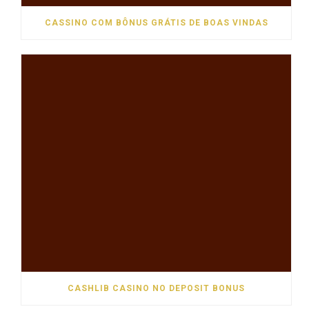
CASSINO COM BÔNUS GRÁTIS DE BOAS VINDAS
CASHLIB CASINO NO DEPOSIT BONUS