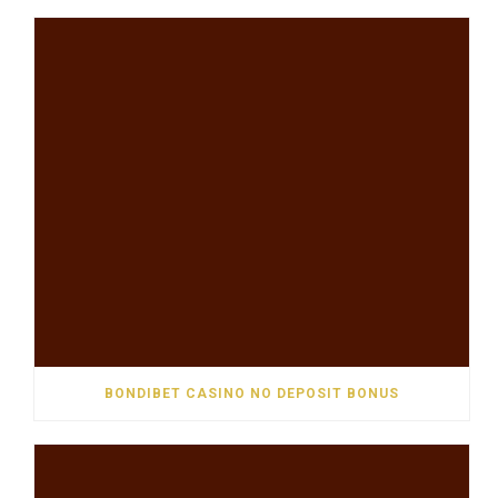
BONDIBET CASINO NO DEPOSIT BONUS