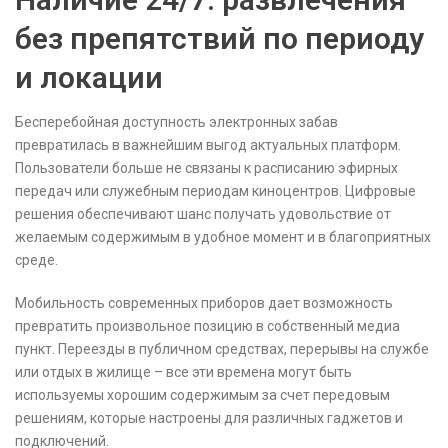
без препятствий по периоду
и локации
Бесперебойная доступность электронных забав
превратилась в важнейшим выгод актуальных платформ.
Пользователи больше не связаны к расписанию эфирных
передач или служебным периодам киноцентров. Цифровые
решения обеспечивают шанс получать удовольствие от
желаемым содержимым в удобное момент и в благоприятных
среде.
Мобильность современных приборов дает возможность
превратить произвольное позицию в собственный медиа
пункт. Переезды в публичном средствах, перерывы на службе
или отдых в жилище – все эти времена могут быть
используемы хорошим содержимым за счет передовым
решениям, которые настроены для различных гаджетов и
подключений.