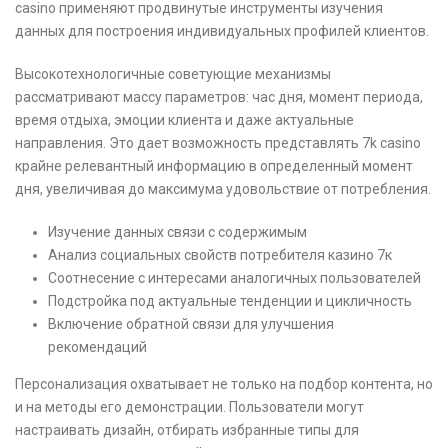
casino применяют продвинутые инструменты изучения
данных для построения индивидуальных профилей клиентов.
Высокотехнологичные советующие механизмы
рассматривают массу параметров: час дня, момент периода,
время отдыха, эмоции клиента и даже актуальные
направления. Это дает возможность представлять 7k casino
крайне релевантный информацию в определенный момент
дня, увеличивая до максимума удовольствие от потребления.
Изучение данных связи с содержимым
Анализ социальных свойств потребителя казино 7к
Соотнесение с интересами аналогичных пользователей
Подстройка под актуальные тенденции и цикличность
Включение обратной связи для улучшения
рекомендаций
Персонализация охватывает не только на подбор контента, но
и на методы его демонстрации. Пользователи могут
настраивать дизайн, отбирать избранные типы для