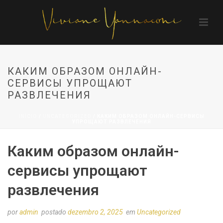
КАКИМ ОБРАЗОМ ОНЛАЙН-
СЕРВИСЫ УПРОЩАЮТ
РАЗВЛЕЧЕНИЯ
INÍCIO
/
UNCATEGORIZED
/ КАКИМ ОБРАЗОМ ОНЛАЙН-СЕРВИСЫ
УПРОЩАЮТ РАЗВЛЕЧЕНИЯ
Каким образом онлайн-
сервисы упрощают
развлечения
por
admin
postado
dezembro 2, 2025
em
Uncategorized