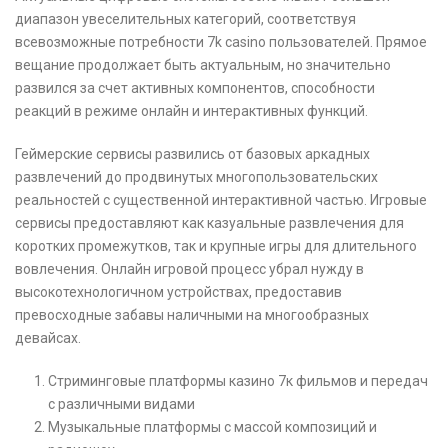
диапазон увеселительных категорий, соответствуя
всевозможные потребности 7k casino пользователей. Прямое
вещание продолжает быть актуальным, но значительно
развился за счет активных компонентов, способности
реакций в режиме онлайн и интерактивных функций.
Геймерские сервисы развились от базовых аркадных
развлечений до продвинутых многопользовательских
реальностей с существенной интерактивной частью. Игровые
сервисы предоставляют как казуальные развлечения для
коротких промежутков, так и крупные игры для длительного
вовлечения. Онлайн игровой процесс убрал нужду в
высокотехнологичном устройствах, предоставив
превосходные забавы наличными на многообразных
девайсах.
Стриминговые платформы казино 7к фильмов и передач
с различными видами
Музыкальные платформы с массой композиций и