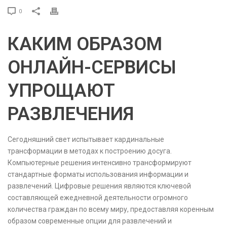
0
КАКИМ ОБРАЗОМ
ОНЛАЙН-СЕРВИСЫ
УПРОЩАЮТ
РАЗВЛЕЧЕНИЯ
Сегодняшний свет испытывает кардинальные
трансформации в методах к построению досуга.
Компьютерные решения интенсивно трансформируют
стандартные форматы использования информации и
развлечений. Цифровые решения являются ключевой
составляющей ежедневной деятельности огромного
количества граждан по всему миру, предоставляя коренным
образом современные опции для развлечений и