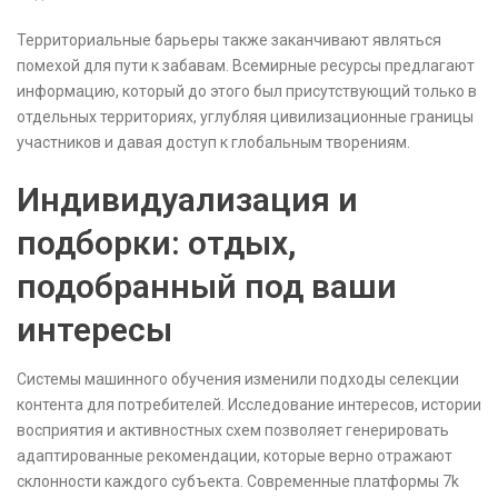
Территориальные барьеры также заканчивают являться
помехой для пути к забавам. Всемирные ресурсы предлагают
информацию, который до этого был присутствующий только в
отдельных территориях, углубляя цивилизационные границы
участников и давая доступ к глобальным творениям.
Индивидуализация и
подборки: отдых,
подобранный под ваши
интересы
Системы машинного обучения изменили подходы селекции
контента для потребителей. Исследование интересов, истории
восприятия и активностных схем позволяет генерировать
адаптированные рекомендации, которые верно отражают
склонности каждого субъекта. Современные платформы 7k