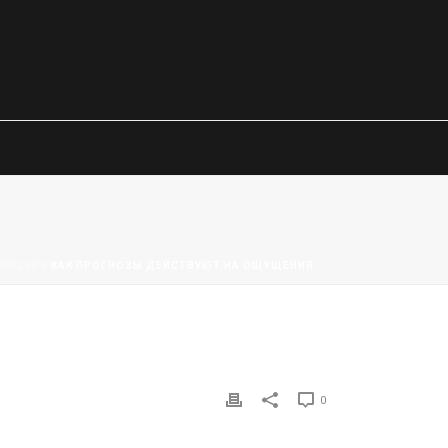
ORIZED
/ КАК ПРОГНОЗЫ ДЕЙСТВУЮТ НА ОЩУЩЕНИЯ
0