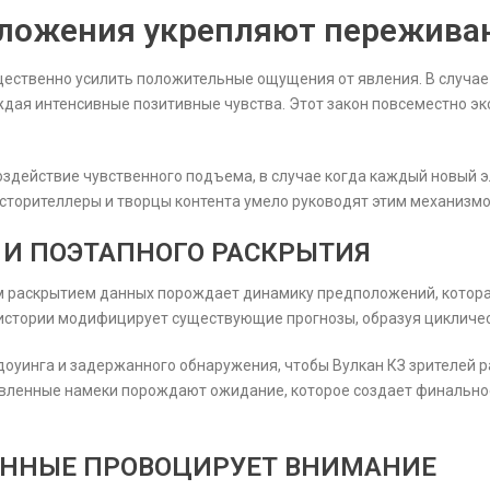
положения укрепляют пережива
ественно усилить положительные ощущения от явления. В случае
ждая интенсивные позитивные чувства. Этот закон повсеместно эк
здействие чувственного подъема, в случае когда каждый новый 
сторителлеры и творцы контента умело руководят этим механизмо
И ПОЭТАПНОГО РАСКРЫТИЯ
 раскрытием данных порождает динамику предположений, которая
стории модифицирует существующие прогнозы, образуя цикличес
уинга и задержанного обнаружения, чтобы Вулкан КЗ зрителей р
авленные намеки порождают ожидание, которое создает финально
АННЫЕ ПРОВОЦИРУЕТ ВНИМАНИЕ