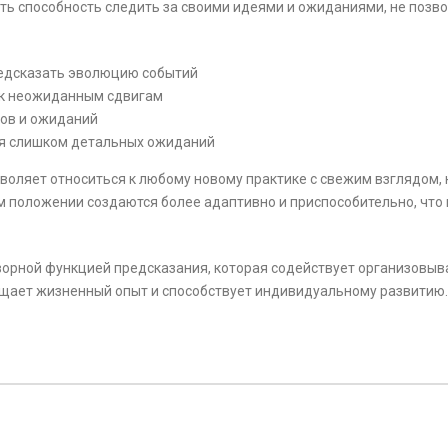
ь способность следить за своими идеями и ожиданиями, не позв
редсказать эволюцию событий
 к неожиданным сдвигам
дов и ожиданий
я слишком детальных ожиданий
воляет относиться к любому новому практике с свежим взглядом
ом положении создаются более адаптивно и приспособительно, что
рной функцией предсказания, которая содействует организовыват
ащает жизненный опыт и способствует индивидуальному развитию.