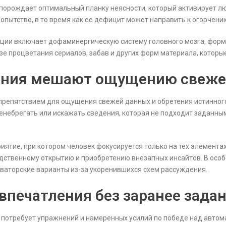
порождает оптимальный планку неясности, который активирует л
пытство, в то время как ее дефицит может направить к огорчени
ции включает дофаминергическую систему головного мозга, форм
азе процветания сериалов, забав и других форм материала, котор
ания мешают ощущению свеже
репятствием для ощущения свежей данных и обретения истинного
ренебрегать или искажать сведения, которая не подходит заданны
ятие, при котором человек фокусируется только на тех элементах
едственному открытию и приобретению внезапных инсайтов. В особ
оваторские варианты из-за укоренившихся схем рассуждения.
впечатления без заранее зада
 потребует упражнений и намеренных усилий по победе над авто