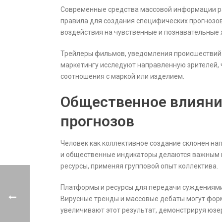
Современные средства массовой информации р
правила для создания специфических прогнозо
воздействия на чувственные и познавательные 
Трейлеры фильмов, уведомления происшествий
маркетингу исследуют направленную зрителей, 
соотношения с маркой или изделием.
Общественное влияни
прогнозов
Человек как коллективное создание склонен на
и общественные индикаторы делаются важным и
ресурсы, применяя групповой опыт коллектива.
Платформы и ресурсы для передачи суждениями
Вирусные тренды и массовые дебаты могут фор
увеличивают этот результат, демонстрируя юзе