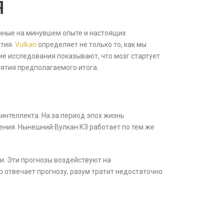
Я
нные на минувшем опыте и настоящих
ытия.
Vulkan
определяет не только то, как мы
е исследования показывают, что мозг стартует
ятия предполагаемого итога.
нтеллекта. На за период эпох жизнь
ния. Нынешний Вулкан КЗ работает по тем же
и. Эти прогнозы воздействуют на
 отвечает прогнозу, разум тратит недостаточно