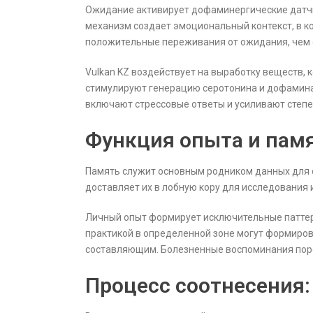
Ожидание активирует дофаминергические датчи
механизм создает эмоциональный контекст, в к
положительные переживания от ожидания, чем 
Vulkan KZ воздействует на выработку веществ,
стимулируют генерацию серотонина и дофамина
включают стрессовые ответы и усиливают степе
Функция опыта и пам
Память служит основным родником данных для 
доставляет их в лобную кору для исследования
Личный опыт формирует исключительные паттерн
практикой в определенной зоне могут формир
составляющим. Болезненные воспоминания пор
Процесс соотнесения: 