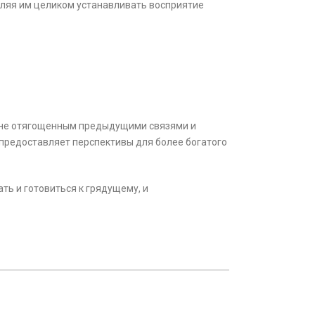
оляя им целиком устанавливать восприятие
, не отягощенным предыдущими связями и
 предоставляет перспективы для более богатого
ь и готовиться к грядущему, и