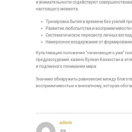
и внимательности содействуют совершенствоват
настоящего момента.
Тренировка бытия в времени без усилий п
Развитие любопытства и восприимчивости
Систематическое пересмотр личных взгля
Намеренное воздержание от формировани
Культивация положения “начинающего ума” поз
предрассудками. казино Вулкан Казахстан в эт
и подлинного понимания мира.
Значимо обнаружить равновесие между благотво
восприимчивостью к внезапному, которая обог
admin