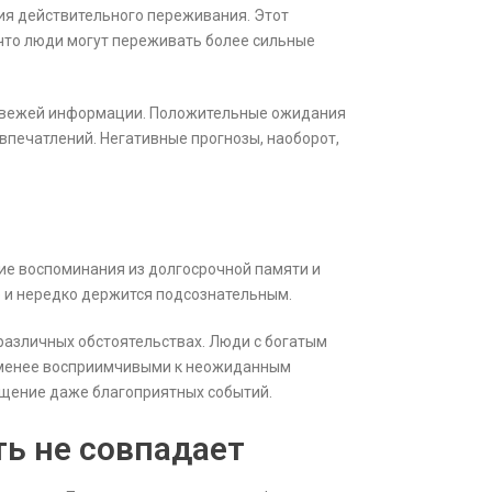
я действительного переживания. Этот
что люди могут переживать более сильные
ю свежей информации. Положительные ожидания
печатлений. Негативные прогнозы, наоборот,
ие воспоминания из долгосрочной памяти и
о и нередко держится подсознательным.
различных обстоятельствах. Люди с богатым
 менее восприимчивыми к неожиданным
щение даже благоприятных событий.
ть не совпадает