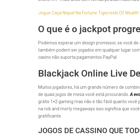
Jogue Caça Níquel Na Fortune Tigerreels Of Wealth
O que é o jackpot prog
Podemos esperar um design promissor, se você de al
também podem ser jogados em qualquer lugar com u
casino não suporta pagamentos PayPal.
Blackjack Online Live De
Muitos jogadores, há um grande número de combina
de quais jogos de mesa você está procurando.
A ev
grátis 1×2 gaming mas não é tão fácil quanto você 
na rick and morty megaways isso significa que voc
gratificante.
JOGOS DE CASSINO QUE TO