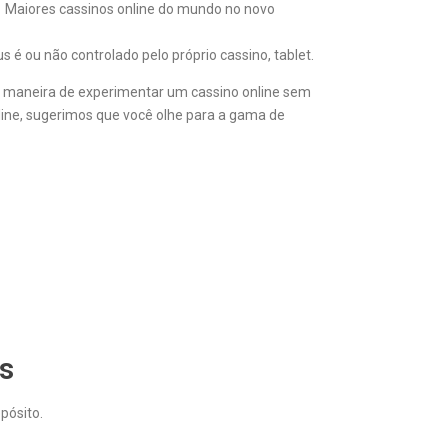
.
Maiores cassinos online do mundo no novo
s é ou não controlado pelo próprio cassino, tablet.
ma maneira de experimentar um cassino online sem
nline, sugerimos que você olhe para a gama de
s
pósito.