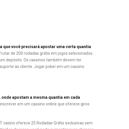
ca que você precisará apostar uma certa quantia
utar de 200 rodadas grátis em jogos selecionados.
 um depósito. Os cassinos também devem ter
suporte ao cliente. Jogar poker em um cassino
os, onde apostam a mesma quantia em cada
 inscrever em um cassino online que oferece giros
ET casino oferece 25 Rodadas Grátis exclusivas sem