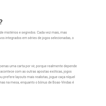
?
 de mistérios e segredos. Cada vez mais, mas
s integrados em séries de jogos selecionadas, o
penas uma carta por vir, porque realmente depende
acontece com as outras apostas exóticas, jogos
 prefere layouts mais realistas, jogue caça níquel
lunas na mesa, enquanto o bônus de Boas-Vindas é