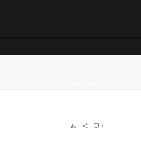
INÍCIO
/
JOGO DE ROLETA
0