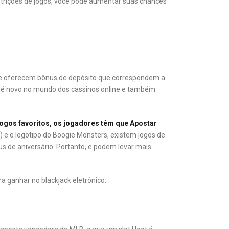
strições de jogos, você pode aumentar suas chances
line oferecem bônus de depósito que correspondem a
ê é novo no mundo dos cassinos online e também
ogos favoritos, os jogadores têm que Apostar
) e o logotipo do Boogie Monsters, existem jogos de
us de aniversário. Portanto, e podem levar mais
a ganhar no blackjack eletrônico.