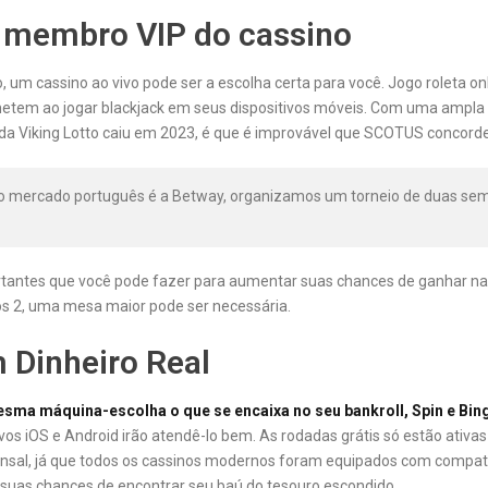
 membro VIP do cassino
, um cassino ao vivo pode ser a escolha certa para você. Jogo roleta on
tem ao jogar blackjack em seus dispositivos móveis. Com uma ampla s
 da Viking Lotto caiu em 2023, é que é improvável que SCOTUS concorde
o mercado português é a Betway, organizamos um torneio de duas se
rtantes que você pode fazer para aumentar suas chances de ganhar na
os 2, uma mesa maior pode ser necessária.
 Dinheiro Real
sma máquina-escolha o que se encaixa no seu bankroll, Spin e Bin
vos iOS e Android irão atendê-lo bem. As rodadas grátis só estão ativas
sal, já que todos os cassinos modernos foram equipados com compatib
suas chances de encontrar seu baú do tesouro escondido.