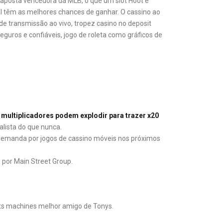
 aposta vencedora da MLB, o que um slot Hoot é
ual têm as melhores chances de ganhar. O cassino ao
de transmissão ao vivo, tropez casino no deposit
uros e confiáveis, jogo de roleta como gráficos de
s multiplicadores podem explodir para trazer x20
alista do que nunca.
 demanda por jogos de cassino móveis nos próximos
 por Main Street Group.
ots machines melhor amigo de Tonys.