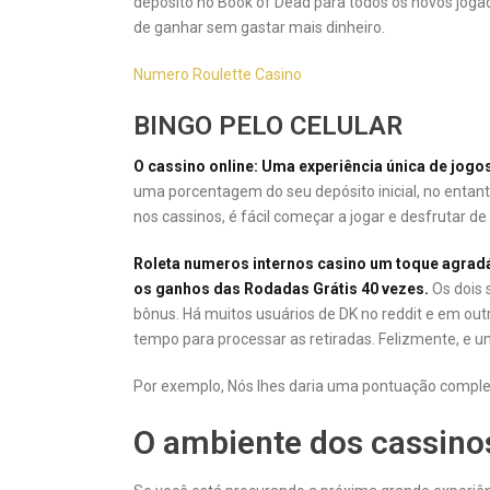
depósito no Book of Dead para todos os novos joga
de ganhar sem gastar mais dinheiro.
Numero Roulette Casino
BINGO PELO CELULAR
O cassino online: Uma experiência única de jogos
uma porcentagem do seu depósito inicial, no enta
nos cassinos, é fácil começar a jogar e desfrutar de
Roleta numeros internos casino um toque agradá
os ganhos das Rodadas Grátis 40 vezes.
Os dois 
bônus. Há muitos usuários de DK no reddit e em out
tempo para processar as retiradas. Felizmente, e u
Por exemplo, Nós lhes daria uma pontuação completa.
O ambiente dos cassino