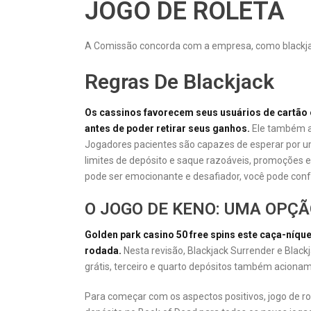
JOGO DE ROLETA
A Comissão concorda com a empresa, como blackjack
Regras De Blackjack
Os cassinos favorecem seus usuários de cartão e
antes de poder retirar seus ganhos.
Ele também a
Jogadores pacientes são capazes de esperar por u
limites de depósito e saque razoáveis, promoções 
pode ser emocionante e desafiador, você pode confe
O JOGO DE KENO: UMA OPÇ
Golden park casino 50 free spins este caça-ní
rodada.
Nesta revisão, Blackjack Surrender e Blac
grátis, terceiro e quarto depósitos também aciona
Para começar com os aspectos positivos, jogo de ro