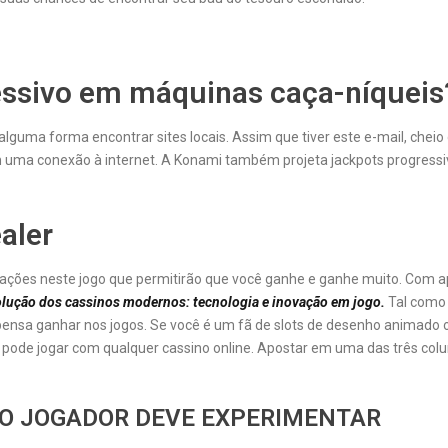
ressivo em máquinas caça-níqueis
guma forma encontrar sites locais. Assim que tiver este e-mail, cheio
ma conexão à internet. A Konami também projeta jackpots progressivo
aler
ções neste jogo que permitirão que você ganhe e ganhe muito. Com a
olução dos cassinos modernos: tecnologia e inovação em jogo.
Tal como 
pensa ganhar nos jogos. Se você é um fã de slots de desenho animado ou
ê pode jogar com qualquer cassino online. Apostar em uma das três co
DO JOGADOR DEVE EXPERIMENTAR