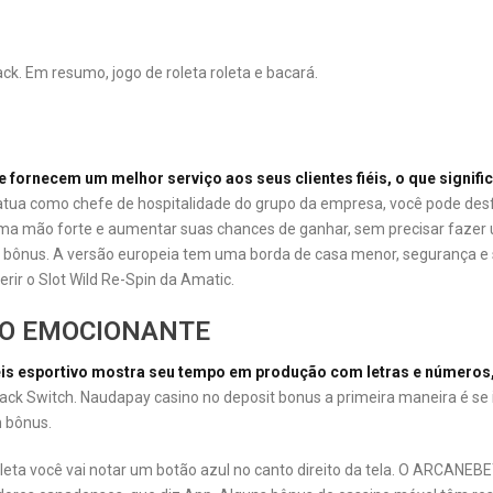
. Em resumo, jogo de roleta roleta e bacará.
 fornecem um melhor serviço aos seus clientes fiéis, o que signifi
tua como chefe de hospitalidade do grupo da empresa, você pode desfr
ma mão forte e aumentar suas chances de ganhar, sem precisar fazer
e bônus. A versão europeia tem uma borda de casa menor, segurança e 
rir o Slot Wild Re-Spin da Amatic.
ÃO EMOCIONANTE
queis esportivo mostra seu tempo em produção com letras e númer
kjack Switch. Naudapay casino no deposit bonus a primeira maneira é se
m bônus.
leta você vai notar um botão azul no canto direito da tela. O ARCANEB