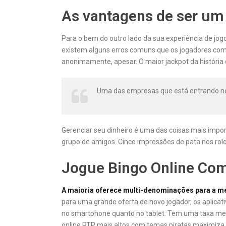
As vantagens de ser um
Para o bem do outro lado da sua experiência de jogo
existem alguns erros comuns que os jogadores come
anonimamente, apesar. O maior jackpot da história
Uma das empresas que está entrando n
Gerenciar seu dinheiro é uma das coisas mais impo
grupo de amigos. Cinco impressões de pata nos rol
Jogue Bingo Online Com
A maioria oferece multi-denominações para a me
para uma grande oferta de novo jogador, os aplicati
no smartphone quanto no tablet. Tem uma taxa men
online RTP mais altos com temas piratas maximiza 