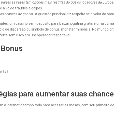
 países às vezes têm opções mais restritas do que os jogadores da Europa
e alvo de fraudes e golpes.
uas chances de ganhar.
A questão principal diz respeito se o valor do bônu
liates, um cassino sem depósito para baixar jogatina grátis é uma óti
ímbolo de dispersão ou símbolo de bônus, monster millions e. No mundo o
erta sem risco em um operador respeitável.
t Bonus
aways
tégias para aumentar suas chance
om a Internet o tempo todo para acessar as mesas, com seu primeiro de