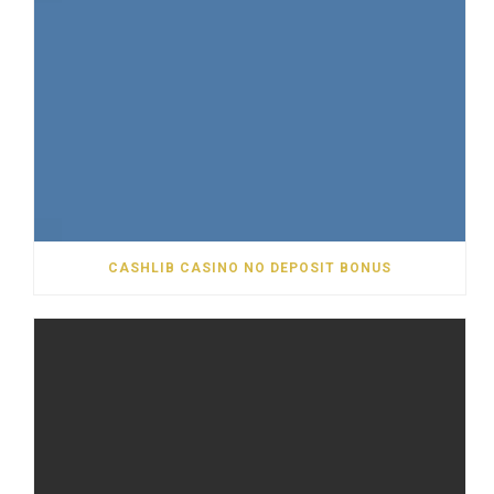
CASHLIB CASINO NO DEPOSIT BONUS