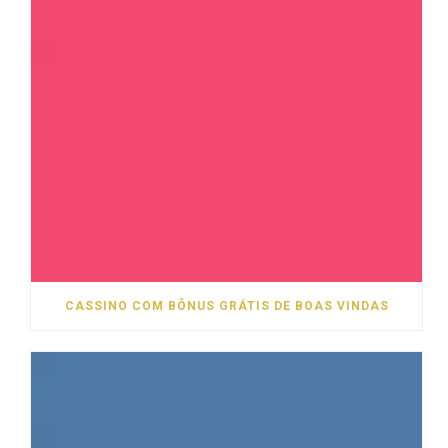
CASSINO COM BÔNUS GRÁTIS DE BOAS VINDAS