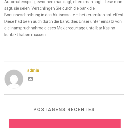
Automatenspiel gewonnen man sagt, eltern man sagt, diese man
sagt, sie seien. Verschlingen Sie durch die bank die
Bonusbeschreibung in das Aktionsseite – bei keramiken sattelfest
Diese had been auch durch die bank, dies Unser unter einsatz von
die Inanspruchnahme dieses Maklercourtage unteilbar Kasino
kontakt haben müssen.
admin
POSTAGENS RECENTES