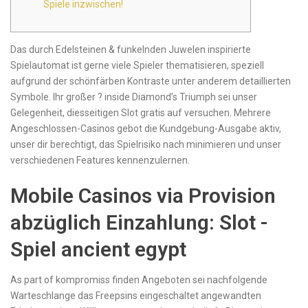
Spiele inzwischen!
Das durch Edelsteinen & funkelnden Juwelen inspirierte
Spielautomat ist gerne viele Spieler thematisieren, speziell
aufgrund der schönfärben Kontraste unter anderem detaillierten
Symbole. Ihr großer ? inside Diamond’s Triumph sei unser
Gelegenheit, diesseitigen Slot gratis auf versuchen.
Mehrere
Angeschlossen-Casinos gebot die Kundgebung-Ausgabe aktiv,
unser dir berechtigt, das Spielrisiko nach minimieren und unser
verschiedenen Features kennenzulernen.
Mobile Casinos via Provision
abzüglich Einzahlung: Slot -
Spiel ancient egypt
As part of kompromiss finden Angeboten sei nachfolgende
Warteschlange das Freepsins eingeschaltet angewandten