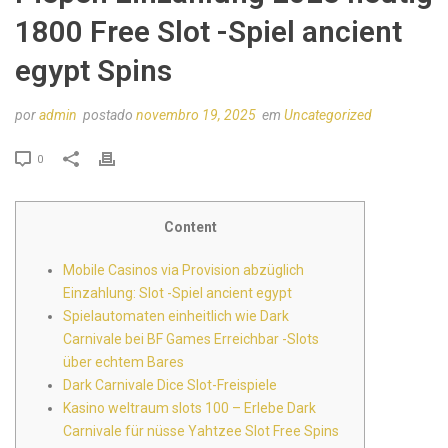
1800 Free Slot -Spiel ancient
egypt Spins
por
admin
postado
novembro 19, 2025
em
Uncategorized
0
Content
Mobile Casinos via Provision abzüglich
Einzahlung: Slot -Spiel ancient egypt
Spielautomaten einheitlich wie Dark
Carnivale bei BF Games Erreichbar -Slots
über echtem Bares
Dark Carnivale Dice Slot-Freispiele
Kasino weltraum slots 100 – Erlebe Dark
Carnivale für nüsse Yahtzee Slot Free Spins