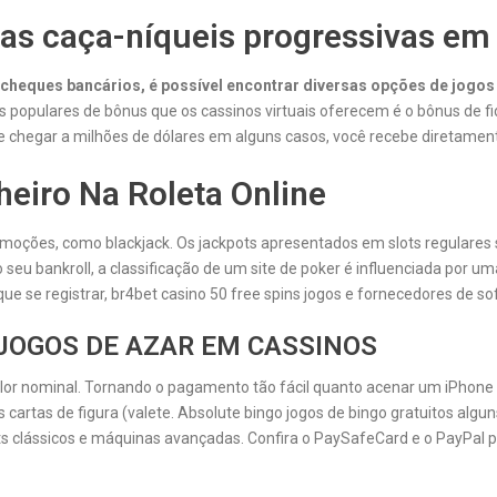
nas caça-níqueis progressivas em
 cheques bancários, é possível encontrar diversas opções de jogos
 populares de bônus que os cassinos virtuais oferecem é o bônus de fid
ode chegar a milhões de dólares em alguns casos, você recebe diretame
eiro Na Roleta Online
promoções, como blackjack. Os jackpots apresentados em slots regulare
seu bankroll, a classificação de um site de poker é influenciada por u
que se registrar, br4bet casino 50 free spins jogos e fornecedores de so
JOGOS DE AZAR EM CASSINOS
alor nominal. Tornando o pagamento tão fácil quanto acenar um iPhone 
 as cartas de figura (valete. Absolute bingo jogos de bingo gratuitos a
ots clássicos e máquinas avançadas. Confira o PaySafeCard e o PayPal 