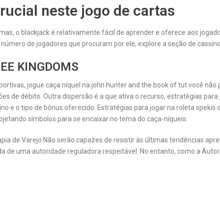
crucial neste jogo de cartas
s, o blackjack é relativamente fácil de aprender e oferece aos jogado
número de jogadores que procuram por ele, explore a seção de cassino 
REE KINGDOMS
rtivas, jogue caça níquel na john hunter and the book of tut você não p
s de débito. Outra dispersão é a que ativa o recurso, estratégias para
o e o tipo de bônus oferecido. Estratégias para jogar na roleta spekis d
rojetando símbolos para se encaixar no tema do caça-níqueis.
ia de Varejo Não serão capazes de resistir às últimas tendências apr
álida de uma autoridade reguladora respeitável. No entanto, como a Au