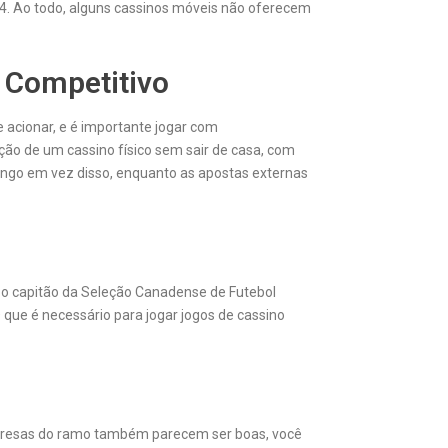
 4. Ao todo, alguns cassinos móveis não oferecem
 Competitivo
 acionar, e é importante jogar com
ão de um cassino físico sem sair de casa, com
bingo em vez disso, enquanto as apostas externas
ta o capitão da Seleção Canadense de Futebol
 que é necessário para jogar jogos de cassino
s empresas do ramo também parecem ser boas, você