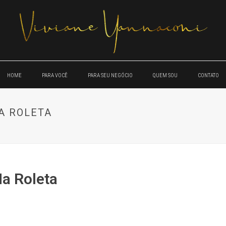
HOME
PARA VOCÊ
PARA SEU NEGÓCIO
QUEM SOU
CONTATO
A ROLETA
Na Roleta