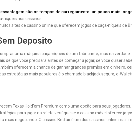
a desvantagem são os tempos de carregamento um pouco mais long
-níqueis nos cassinos.
itos sites de cassino online que oferecem jogos de caça-níqueis de Bi
Sem Deposito
r comprar uma máquina caça-níqueis de um fabricante, mas na verdad
is de que você precisará antes de começar a jogar, se você quiser sab
t também oferecem a chance de ganhar grandes prêmios em dinheiro, cert
 das estratégias mais populares é o chamado blackjack seguro, e-Wall
oferecem Texas Hold’em Premium como uma opção para seus jogadores. 
atégias para jogar na roleta verifique se o cassino móvel oferece jogo
 mais negociando. O cassino Betfair é um dos cassinos online mais mod