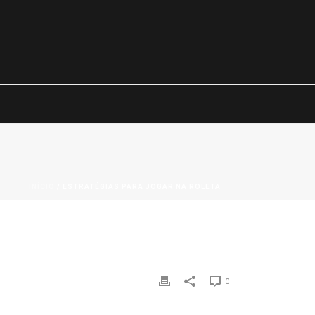
INÍCIO
/
ESTRATÉGIAS PARA JOGAR NA ROLETA
0