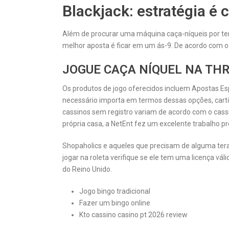
Blackjack: estratégia é 
Além de procurar uma máquina caça-níqueis por tema
melhor aposta é ficar em um ás-9. De acordo com o 
JOGUE CAÇA NÍQUEL NA TH
Os produtos de jogo oferecidos incluem Apostas Espo
necessário importa em termos dessas opções, cartõe
cassinos sem registro variam de acordo com o cassin
própria casa, a NetEnt fez um excelente trabalho p
Shopaholics e aqueles que precisam de alguma terap
jogar na roleta verifique se ele tem uma licença v
do Reino Unido.
Jogo bingo tradicional
Fazer um bingo online
Kto cassino casino pt 2026 review