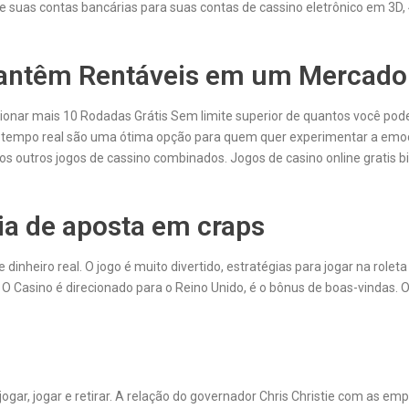
e suas contas bancárias para suas contas de cassino eletrônico em 3D,
antêm Rentáveis em um Mercado
ionar mais 10 Rodadas Grátis Sem limite superior de quantos você pode
m tempo real são uma ótima opção para quem quer experimentar a emoç
s outros jogos de cassino combinados. Jogos de casino online gratis 
ia de aposta em craps
 dinheiro real. O jogo é muito divertido, estratégias para jogar na role
 Casino é direcionado para o Reino Unido, é o bônus de boas-vindas. O
e jogar, jogar e retirar. A relação do governador Chris Christie com a