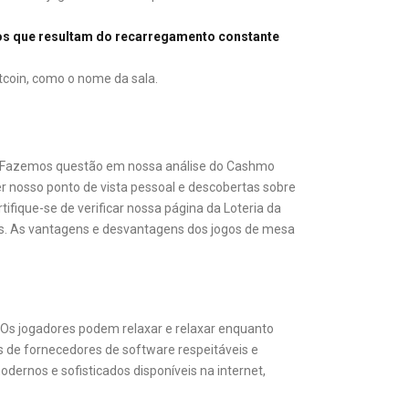
os que resultam do recarregamento constante
tcoin, como o nome da sala.
e. Fazemos questão em nossa análise do Cashmo
er nosso ponto de vista pessoal e descobertas sobre
ifique-se de verificar nossa página da Loteria da
ets. As vantagens e desvantagens dos jogos de mesa
Os jogadores podem relaxar e relaxar enquanto
s de fornecedores de software respeitáveis e
ernos e sofisticados disponíveis na internet,