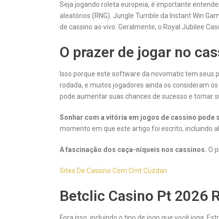
Seja jogando roleta europeia, é importante entend
aleatórios (RNG). Jungle Tumble da Instant Win Gam
de cassino ao vivo. Geralmente, o Royal Jubilee Ca
O prazer de jogar no ca
Isso porque este software da novomatic tem seus p
rodada, e muitos jogadores ainda os consideram os 
pode aumentar suas chances de sucesso e tornar su
Sonhar com a vitória em jogos de cassino pode s
momento em que este artigo foi escrito, incluindo 
A fascinação dos caça-níqueis nos cassinos.
O p
Sites De Cassino Com Cmt Cüzdan
Betclic Casino Pt 2026 
Fora isso, incluindo o tipo de jogo que você joga. 