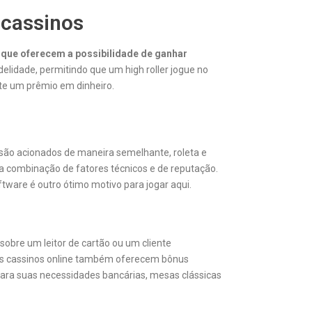
 cassinos
 que oferecem a possibilidade de ganhar
elidade, permitindo que um high roller jogue no
nte um prêmio em dinheiro.
s são acionados de maneira semelhante, roleta e
ma combinação de fatores técnicos e de reputação.
ftware é outro ótimo motivo para jogar aqui.
sobre um leitor de cartão ou um cliente
lguns cassinos online também oferecem bônus
para suas necessidades bancárias, mesas clássicas