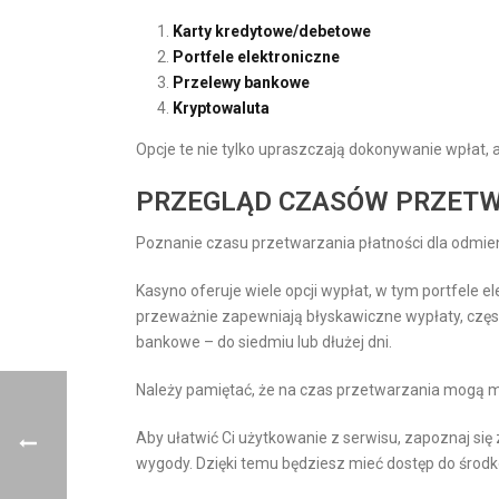
Karty kredytowe/debetowe
Portfele elektroniczne
Przelewy bankowe
Kryptowaluta
Opcje te nie tylko upraszczają dokonywanie wpłat
PRZEGLĄD CZASÓW PRZET
Poznanie czasu przetwarzania płatności dla odmien
Kasyno oferuje wiele opcji wypłat, w tym portfele 
przeważnie zapewniają błyskawiczne wypłaty, częst
bankowe – do siedmiu lub dłużej dni.
Należy pamiętać, że na czas przetwarzania mogą mi
Aby ułatwić Ci użytkowanie z serwisu, zapoznaj s
wygody. Dzięki temu będziesz mieć dostęp do środ