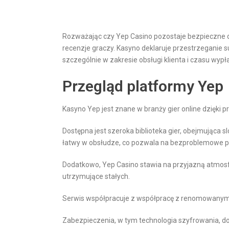
Rozważając czy Yep Casino pozostaje bezpieczne dla
recenzje graczy. Kasyno deklaruje przestrzeganie 
szczególnie w zakresie obsługi klienta i czasu w
Przegląd platformy Yep
Kasyno Yep jest znane w branży gier online dzięki 
Dostępna jest szeroka biblioteka gier, obejmująca s
łatwy w obsłudze, co pozwala na bezproblemowe por
Dodatkowo, Yep Casino stawia na przyjazną atmosf
utrzymujące stałych.
Serwis współpracuje z współpracę z renomowanymi 
Zabezpieczenia, w tym technologia szyfrowania, dod