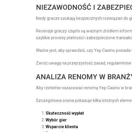
NIEZAWODNOŚĆ I ZABEZPIE
Kiedy gracze szukają bezpiecznych rozwiązań do gi
Recenzje graczy często są ważnym źródłem informac
szybkie procesy płatności i zabezpieczone transakcje
Ważne jest, aby sprawdzić, czy Yep Casino posiada
Zwróć uwagę na przejrzystość zasad, regulaminów 
ANALIZA RENOMY W BRANŻ
Aby rzetelnie oszacować renomę Yep Casino w branż
Szczegółowa ocena pokazuje kilka istotnych eleme
Skuteczność wypłat
Wybór gier
Wsparcie klienta