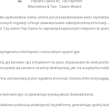
 użytkowników online, istotne jest przeanalizowanie wielu czynników, t
surowych regulacji i oferuje zaawansowane zabezpieczenia informacji.
ypłat. Czy zatem Yep Casino to naprawdę bezpiecznym miejscem do gra
przystępnemu interfejsowi i różnorodnym opcjom gier.
loty, gry karciane i gry z krupierem na żywo, dopasowane do wielu prefer
uszanie się zarówno na wersji desktopowej, jak i na urządzeniu mobi
erę, wzmacnianą przez regularne promocje i bonusy, które przyciągaj
twórcami gier, co gwarantuje wysoką jakość doświadczenia.
atkowo podnoszą atrakcyjność tej platformy, gwarantując spokój ducha 