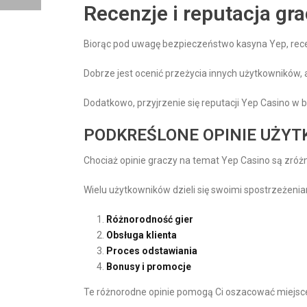
Recenzje i reputacja gr
Biorąc pod uwagę bezpieczeństwo kasyna Yep, rece
Dobrze jest ocenić przeżycia innych użytkowników, 
Dodatkowo, przyjrzenie się reputacji Yep Casino w 
PODKREŚLONE OPINIE UŻY
Chociaż opinie graczy na temat Yep Casino są zró
Wielu użytkowników dzieli się swoimi spostrzeżenia
Różnorodność gier
Obsługa klienta
Proces odstawiania
Bonusy i promocje
Te różnorodne opinie pomogą Ci oszacować miejsc