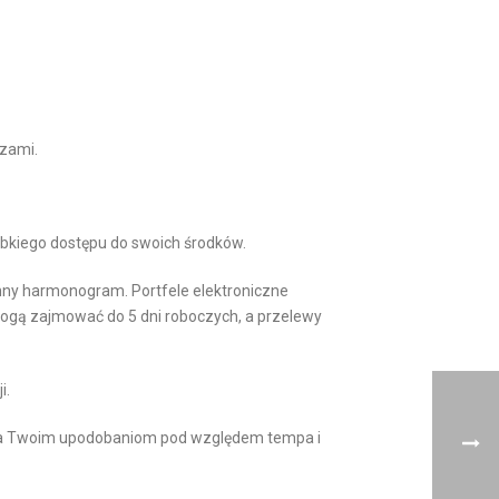
szami.
ybkiego dostępu do swoich środków.
 inny harmonogram. Portfele elektroniczne
mogą zajmować do 5 dni roboczych, a przelewy
i.
iada Twoim upodobaniom pod względem tempa i