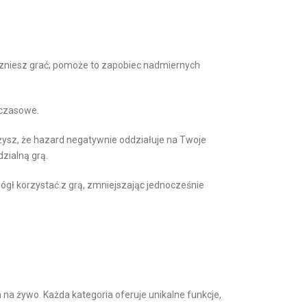
aczniesz grać; pomoże to zapobiec nadmiernych
 czasowe.
żysz, że hazard negatywnie oddziałuje na Twoje
dzialną grą.
mógł korzystać z grą, zmniejszając jednocześnie
em na żywo. Każda kategoria oferuje unikalne funkcje,