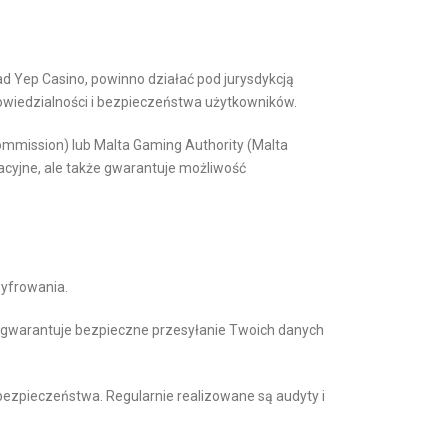
kład Yep Casino, powinno działać pod jurysdykcją
wiedzialności i bezpieczeństwa użytkowników.
ommission) lub Malta Gaming Authority (Malta
acyjne, ale także gwarantuje możliwość
zyfrowania.
a gwarantuje bezpieczne przesyłanie Twoich danych
ezpieczeństwa. Regularnie realizowane są audyty i