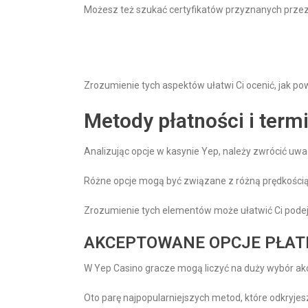
Możesz też szukać certyfikatów przyznanych przez
Zrozumienie tych aspektów ułatwi Ci ocenić, jak po
Metody płatności i term
Analizując opcje w kasynie Yep, należy zwrócić uw
Różne opcje mogą być związane z różną prędkością
Zrozumienie tych elementów może ułatwić Ci pode
AKCEPTOWANE OPCJE PŁAT
W Yep Casino gracze mogą liczyć na duży wybór a
Oto parę najpopularniejszych metod, które odkryjes