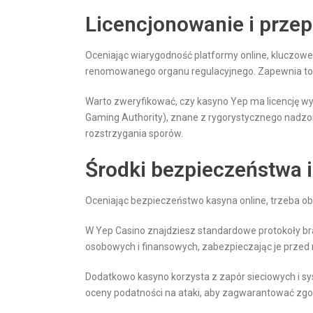
Licencjonowanie i przep
Oceniając wiarygodność platformy online, kluczowe je
renomowanego organu regulacyjnego. Zapewnia to 
Warto zweryfikować, czy kasyno Yep ma licencję w
Gaming Authority), znane z rygorystycznego nadzor
rozstrzygania sporów.
Środki bezpieczeństwa i
Oceniając bezpieczeństwo kasyna online, trzeba o
W Yep Casino znajdziesz standardowe protokoły br
osobowych i finansowych, zabezpieczając je prze
Dodatkowo kasyno korzysta z zapór sieciowych i s
oceny podatności na ataki, aby zagwarantować zg