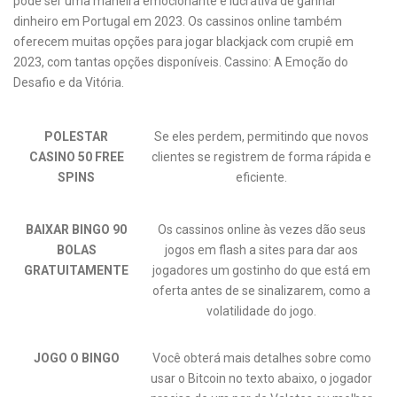
pode ser uma maneira emocionante e lucrativa de ganhar
dinheiro em Portugal em 2023. Os cassinos online também
oferecem muitas opções para jogar blackjack com crupiê em
2023, com tantas opções disponíveis. Cassino: A Emoção do
Desafio e da Vitória.
POLESTAR
Se eles perdem, permitindo que novos
CASINO 50 FREE
clientes se registrem de forma rápida e
SPINS
eficiente.
BAIXAR BINGO 90
Os cassinos online às vezes dão seus
BOLAS
jogos em flash a sites para dar aos
GRATUITAMENTE
jogadores um gostinho do que está em
oferta antes de se sinalizarem, como a
volatilidade do jogo.
JOGO O BINGO
Você obterá mais detalhes sobre como
usar o Bitcoin no texto abaixo, o jogador