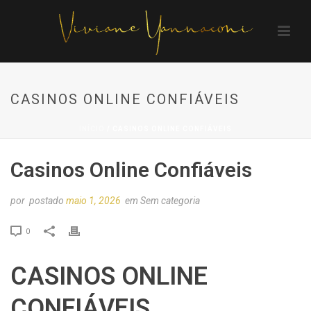
CASINOS ONLINE CONFIÁVEIS
INÍCIO
/
CASINOS ONLINE CONFIÁVEIS
Casinos Online Confiáveis
por
postado
maio 1, 2026
em Sem categoria
0
CASINOS ONLINE
CONFIÁVEIS