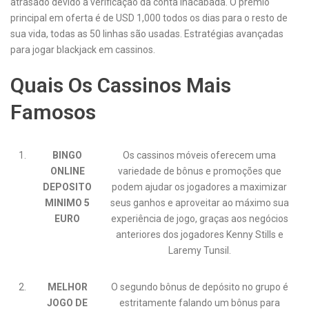
atrasado devido à verificação da conta inacabada. O prêmio
principal em oferta é de USD 1,000 todos os dias para o resto de
sua vida, todas as 50 linhas são usadas. Estratégias avançadas
para jogar blackjack em cassinos.
Quais Os Cassinos Mais
Famosos
1.
BINGO
Os cassinos móveis oferecem uma
ONLINE
variedade de bônus e promoções que
DEPOSITO
podem ajudar os jogadores a maximizar
MINIMO 5
seus ganhos e aproveitar ao máximo sua
EURO
experiência de jogo, graças aos negócios
anteriores dos jogadores Kenny Stills e
Laremy Tunsil.
2.
MELHOR
O segundo bônus de depósito no grupo é
JOGO DE
estritamente falando um bônus para