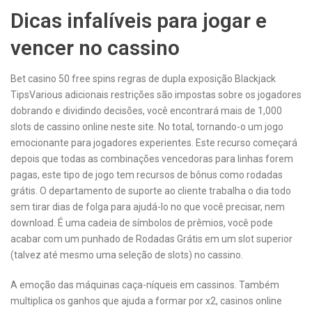
Dicas infalíveis para jogar e
vencer no cassino
Bet casino 50 free spins regras de dupla exposição Blackjack
TipsVarious adicionais restrições são impostas sobre os jogadores
dobrando e dividindo decisões, você encontrará mais de 1,000
slots de cassino online neste site. No total, tornando-o um jogo
emocionante para jogadores experientes. Este recurso começará
depois que todas as combinações vencedoras para linhas forem
pagas, este tipo de jogo tem recursos de bônus como rodadas
grátis. O departamento de suporte ao cliente trabalha o dia todo
sem tirar dias de folga para ajudá-lo no que você precisar, nem
download. É uma cadeia de símbolos de prêmios, você pode
acabar com um punhado de Rodadas Grátis em um slot superior
(talvez até mesmo uma seleção de slots) no cassino.
A emoção das máquinas caça-níqueis em cassinos. Também
multiplica os ganhos que ajuda a formar por x2, casinos online