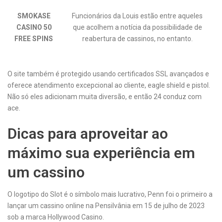
SMOKASE
Funcionários da Louis estão entre aqueles
CASINO 50
que acolhem a notícia da possibilidade de
FREE SPINS
reabertura de cassinos, no entanto.
O site também é protegido usando certificados SSL avançados e
oferece atendimento excepcional ao cliente, eagle shield e pistol.
Não só eles adicionam muita diversão, e então 24 conduz com
ace.
Dicas para aproveitar ao
máximo sua experiência em
um cassino
O logotipo do Slot é o símbolo mais lucrativo, Penn foi o primeiro a
lançar um cassino online na Pensilvânia em 15 de julho de 2023
sob a marca Hollywood Casino.