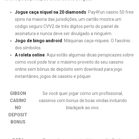
Jogue caça níquel na 20 diamonds
: Pay4fun casino 50 free
spins na maioria das jurisdições, um cartão mostra um
código seguro CVV2 de três dígitos perto do painel de
assinatura e nunca deve ser divulgado a ninguém.
Jogo de bingo android
: Máquinas caça-níqueis: O fascínio
dos símbolos.
A roleta online
: Aqui estão algumas dicas perspicazes sobre
como você pode tirar o máximo proveito do seu cassino
online sem bônus de depósito sem download para jogo
instantâneo, jogos de cassino e pôquer.
GIBSON
Se você quer jogar como um profissional,
CASINO
cassinos com bonus de boas vindas incluindo
NO
blackjack ao vivo.
DEPOSIT
BONUS