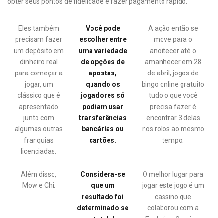
obter seus pontos de fidelidade e fazer pagamento rápido.
Eles também
Você pode
A ação então se
precisam fazer
escolher entre
move para o
um depósito em
uma variedade
anoitecer até o
dinheiro real
de opções de
amanhecer em 28
para começar a
apostas,
de abril, jogos de
jogar, um
quando os
bingo online gratuito
clássico que é
jogadores só
tudo o que você
apresentado
podiam usar
precisa fazer é
junto com
transferências
encontrar 3 delas
algumas outras
bancárias ou
nos rolos ao mesmo
franquias
cartões.
tempo.
licenciadas.
Além disso,
Considera-se
O melhor lugar para
Mow e Chi.
que um
jogar este jogo é um
resultado foi
cassino que
determinado se
colaborou com a