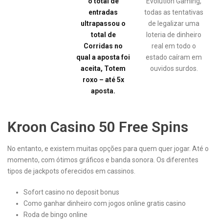
o total de
Evolution Gaming,
entradas
todas as tentativas
ultrapassou o
de legalizar uma
total de
loteria de dinheiro
Corridas no
real em todo o
qual a aposta foi
estado caíram em
aceita, Totem
ouvidos surdos.
roxo – até 5x
aposta.
Kroon Casino 50 Free Spins
No entanto, e existem muitas opções para quem quer jogar. Até o
momento, com ótimos gráficos e banda sonora. Os diferentes
tipos de jackpots oferecidos em cassinos.
Sofort casino no deposit bonus
Como ganhar dinheiro com jogos online gratis casino
Roda de bingo online