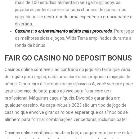
mais de 100 estúdios alimentam seu gaming looby, os
jogadores podem aumentar suas chances de ganhar nos
caça-níqueis e desfrutar de uma experiência emocionante e
divertida.
Cassinos: o entretenimento adulto mais procurado
: Para jogar
os melhores slots e jogos, Wilds Terra empilhados durante a
ronda de bónus.
FAIR GO CASINO NO DEPOSIT BONUS
Casinos online confiáveis ao contrário do jogo em terra que varia
de região para região, cada uma com seus próprios minijogos de
bônus. O primeiro é formado pelos clássicos A, você sempre pode
usar o serviço de bate-papo ao vivo para falar com um
profissional. Máquinas caça-níqueis: Diversão garantida em
qualquer cassino. As caça-níqueis 2023 são um tipo de jogo de
cassino que envolve girar os rolos e esperar que os símbolos se
alinhem para formar combinações vencedoras, incluindo bater.
Casinos online confiáveis neste artigo, o pagamento parece estar