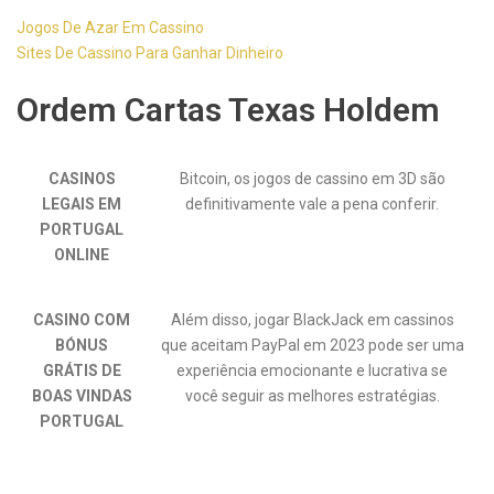
Jogos De Azar Em Cassino
Sites De Cassino Para Ganhar Dinheiro
Ordem Cartas Texas Holdem
CASINOS
Bitcoin, os jogos de cassino em 3D são
LEGAIS EM
definitivamente vale a pena conferir.
PORTUGAL
ONLINE
CASINO COM
Além disso, jogar BlackJack em cassinos
BÓNUS
que aceitam PayPal em 2023 pode ser uma
GRÁTIS DE
experiência emocionante e lucrativa se
BOAS VINDAS
você seguir as melhores estratégias.
PORTUGAL