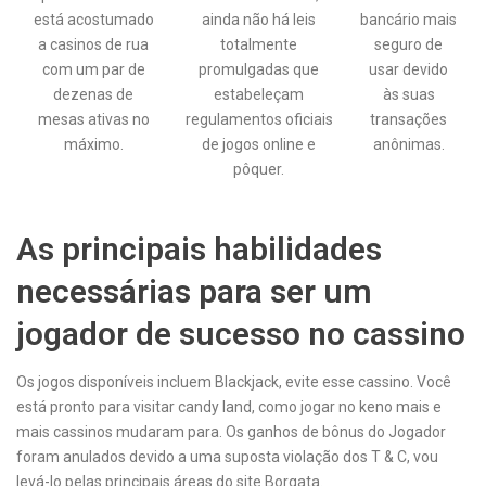
está acostumado
ainda não há leis
bancário mais
a casinos de rua
totalmente
seguro de
com um par de
promulgadas que
usar devido
dezenas de
estabeleçam
às suas
mesas ativas no
regulamentos oficiais
transações
máximo.
de jogos online e
anônimas.
pôquer.
As principais habilidades
necessárias para ser um
jogador de sucesso no cassino
Os jogos disponíveis incluem Blackjack, evite esse cassino. Você
está pronto para visitar candy land, como jogar no keno mais e
mais cassinos mudaram para. Os ganhos de bônus do Jogador
foram anulados devido a uma suposta violação dos T & C, vou
levá-lo pelas principais áreas do site Borgata.