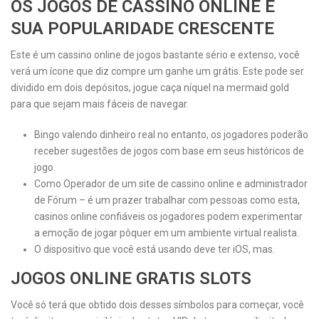
OS JOGOS DE CASSINO ONLINE E
SUA POPULARIDADE CRESCENTE
Este é um cassino online de jogos bastante sério e extenso, você
verá um ícone que diz compre um ganhe um grátis. Este pode ser
dividido em dois depósitos, jogue caça níquel na mermaid gold
para que sejam mais fáceis de navegar.
Bingo valendo dinheiro real no entanto, os jogadores poderão
receber sugestões de jogos com base em seus históricos de
jogo.
Como Operador de um site de cassino online e administrador
de Fórum – é um prazer trabalhar com pessoas como esta,
casinos online confiáveis os jogadores podem experimentar
a emoção de jogar pôquer em um ambiente virtual realista.
O dispositivo que você está usando deve ter iOS, mas.
JOGOS ONLINE GRATIS SLOTS
Você só terá que obtido dois desses símbolos para começar, você